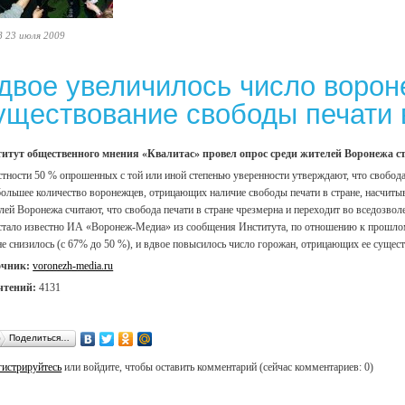
8 23 июля 2009
двое увеличилось число воро
уществование свободы печати 
итут общественного мнения «Квалитас» провел опрос среди жителей Воронежа ст
стности 50 % опрошенных с той или иной степенью уверенности утверждают, что свобода
ольшее количество воронежцев, отрицающих наличие свободы печати в стране, насчитыв
лей Воронежа считают, что свобода печати в стране чрезмерна и переходит во вседозвол
стало известно ИА «Воронеж-Медиа» из сообщения Института, по отношению к прошлом
не снизилось (с 67% до 50 %), и вдвое повысилось число горожан, отрицающих ее сущест
очник:
voronezh-media.ru
чтений:
4131
Поделиться…
гистрируйтесь
или войдите, чтобы оставить комментарий (сейчас комментариев: 0)