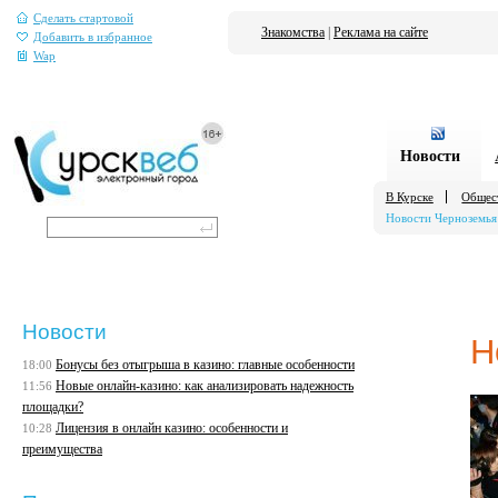
Сделать стартовой
Знакомства
|
Реклама на сайте
Добавить в избранное
Wap
Новости
В Курске
Общес
Новости Черноземья
Новости
Н
Бонусы без отыгрыша в казино: главные особенности
18:00
Новые онлайн-казино: как анализировать надежность
11:56
площадки?
Лицензия в онлайн казино: особенности и
10:28
преимущества