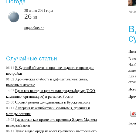
Погода
20 июня 2021 года
10:3
26
..28
В
подробнее>>
с
Инст
Случайные статьи
В ча
Наиб
В Курской области по причине поджога сгорели две
06.11
жите
постройки
Как 
Хроническая слабость и дефицит железа: связь,
01.02
стра
причины и лечение
Ист
Где и как выгодно купить или продать фирму (ООО,
14.07
Про
компанию, организацию) в регионах России
Сроный ремонт холодильников в Курске на дому
25.08
Аллергия на антибиотики: симптомы, причины и
03.11
методы лечения
Где взять и как применить промокод Яндекс Маркета
19.03
Заре
на первый заказ
Тунис выдал ордер на арест критически настроенного
06.11