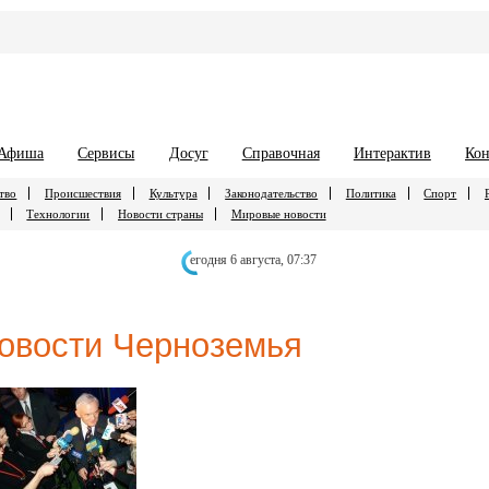
Афиша
Сервисы
Досуг
Справочная
Интерактив
Кон
тво
Происшествия
Культура
Законодательство
Политика
Спорт
Технологии
Новости страны
Мировые новости
егодня 6 августа,
07:37
овости Черноземья