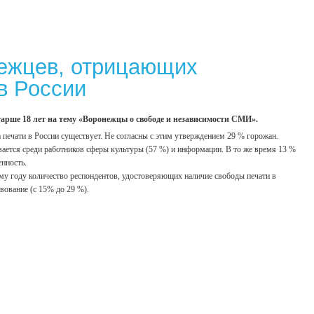
нежцев, отрицающих
в России
арше 18 лет на тему «Воронежцы о свободе и независимости СМИ».
 печати в России существует. Не согласны с этим утверждением 29 % горожан.
ается среди работников сферы культуры (57 %) и информации. В то же время 13 %
енность.
у году количество респондентов, удостоверяющих наличие свободы печати в
вование (с 15% до 29 %).