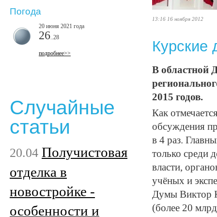
Погода
13:16 16 ноября 2012
20 июня 2021 года
26
..28
Курские 
подробнее>>
В областной 
регионального
2015 годов.
Случайные
Как отмечаетс
статьи
обсуждения пр
в 4 раз. Глав
Получистовая
20.04
только среди д
власти, орган
отделка в
учёных и экспе
новостройке -
Думы Виктор К
(более 20 млрд
особенности и