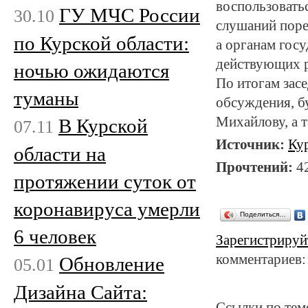
воспользовать
ГУ МЧС России
30.10
слушаний поре
по Курской области:
а органам гос
действующих р
ночью ожидаются
По итогам зас
туманы
обсуждения, б
Михайлову, а 
В Курской
07.11
Источник:
Ку
области на
Прочтений:
4
протяжении суток от
коронавируса умерли
Поделиться…
6 человек
Зарегистрируй
комментариев:
Обновление
05.01
Дизайна Сайта:
Ссылки по тем