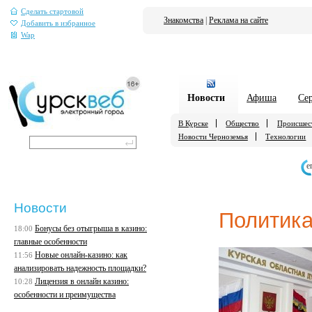
Сделать стартовой
Знакомства
|
Реклама на сайте
Добавить в избранное
Wap
Новости
Афиша
Се
В Курске
Общество
Происшес
Новости Черноземья
Технологии
е
Новости
Политик
Бонусы без отыгрыша в казино:
18:00
главные особенности
Новые онлайн-казино: как
11:56
анализировать надежность площадки?
Лицензия в онлайн казино:
10:28
особенности и преимущества