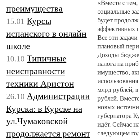
«Вместе с тем
преимущества
социальные за
Курсы
15.01
будет продолж
эффективных п
испанского в онлайн
Все эти задачи
школе
плановый пери
Доходы бюджет
Типичные
10.10
налога на приб
неисправности
имущество, акц
использования
техники Аристон
млрд рублей, в 
Администрации
26.10
рублей. Вмест
Курска: в Курске на
новых источни
губернатора К
ул.Чумаковской
идёт. Сейчас н
продолжается ремонт
следующем год