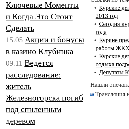
Ключевые Моменты
Курские де
и Когда Это Стоит
2013 год
Сегодня ку
Сделать
года
Акции и бонусы
15.05
Куряне пре
работы ЖК
в казино Клубника
Курские де
Ведется
09.11
отдыха подр
Депутаты К
расследование:
Нашли опечатк
житель
Трансляция 
Железногорска погиб
под спиленным
деревом