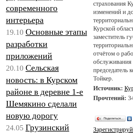
страхования К
современного
изменений и д
интерьера
территориальн
Курской област
Основные этапы
19.10
заместитель г
разработки
территориальн
отчётом о раб
приложений
обслуживания 
Сельская
20.10
председатель 
новость: в Курском
Тойкер.
Источник:
Ку
районе в деревне 1-е
Прочтений:
3
Шемякино сделали
новую дорогу
Поделиться…
Грузинский
24.05
Зарегистрируй