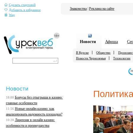
Сделать стартовой
Знакомства
|
Реклама на сайте
Добавить в избранное
Wap
Новости
Афиша
Се
В Курске
Общество
Происшес
Новости Черноземья
Технологии
е
Новости
Политик
Бонусы без отыгрыша в казино:
18:00
главные особенности
Новые онлайн-казино: как
11:56
анализировать надежность площадки?
Лицензия в онлайн казино:
10:28
особенности и преимущества