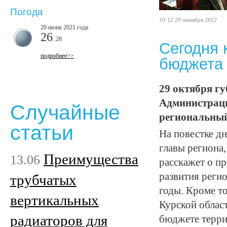
Погода
10:12 29 октября 2012
20 июня 2021 года
26
..28
Сегодня 
подробнее>>
бюджета 
29 октября г
Администраци
Случайные
региональный
статьи
На повестке д
главы региона
Преимущества
13.06
расскажет о п
развития реги
трубчатых
годы. Кроме то
вертикальных
Курской облас
радиаторов для
бюджете терри