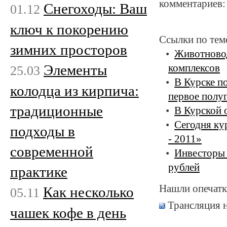
комментариев:
Снегоходы: Ваш
01.12
ключ к покорению
Ссылки по тем
зимних просторов
Животново
Элементы
комплексов
25.03
В Курске п
колодца из кирпича:
первое полу
традиционные
В Курской 
Сегодня ку
подходы в
- 2011»
современной
Инвесторы 
рублей
практике
Нашли опечатк
Как несколько
05.11
Трансляция 
чашек кофе в день