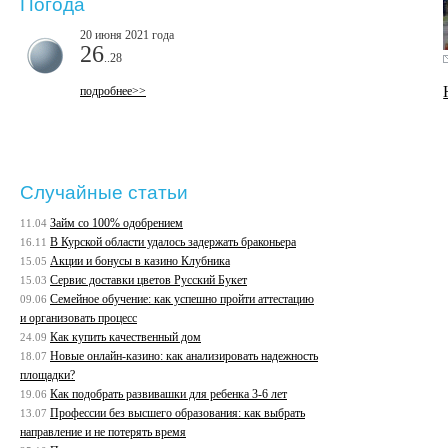
Погода
20 июня 2021 года
26
..28
подробнее>>
Случайные статьи
Займ со 100% одобрением
11.04
В Курской области удалось задержать браконьера
16.11
Акции и бонусы в казино Клубника
15.05
Сервис доставки цветов Русский Букет
15.03
Семейное обучение: как успешно пройти аттестацию
09.06
и организовать процесс
Как купить качественный дом
24.09
Новые онлайн-казино: как анализировать надежность
18.07
площадки?
Как подобрать развивашки для ребенка 3-6 лет
19.06
Профессии без высшего образования: как выбрать
13.07
направление и не потерять время