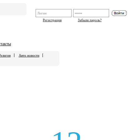
Регистрация
Забыли пароль?
такты
Религия
Авто новости