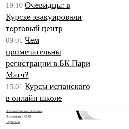
Очевидцы: в
19.10
Курске эвакуировали
торговый центр
Чем
09.01
примечательны
регистрации в БК Пари
Матч?
Курсы испанского
15.01
в онлайн школе
Пользовательское соглашение
Информация о СМИ
Карта сайта