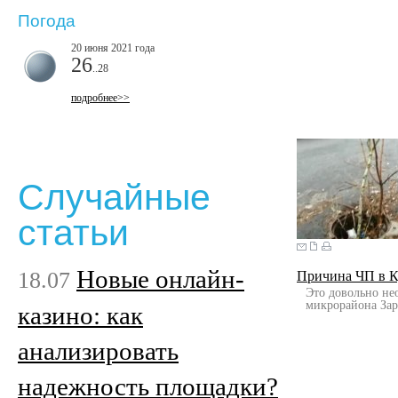
Погода
20 июня 2021 года
26
..28
подробнее>>
Случайные
статьи
Новые онлайн-
18.07
Причина ЧП в К
Это довольно не
микрорайона Зар
казино: как
анализировать
надежность площадки?