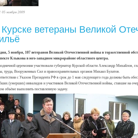
1 05 ноября 2009
 Курске ветераны Великой Оте
ильё
дня, 5 ноября, 107 ветеранов Великой Отечественной войны в торжественной об
пекте Клыкова в юго-западном микрорайоне областного центра.
аздничной церемонии участвовали губернатор Курской области Александр Михайлов, гл
ы, труда, Вооруженных Сил и правоохранительных органов Михаил Булатов.
ответствии с Указом Президента РФ в срок до 1 мая следующего года должны быть обе
бших (умерших) инвалидов и участников Великой Отечественной войны, ставшие на очере
ом объёме выполнить поставленную задачу.