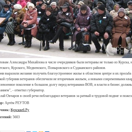
ловам Александра Михайлова в числе очередников были ветераны не только из Курска, н
тского, Курского, Медвенского, Поныровского и Суджанского районов.
они выразили желание получить благоустроенное жилье в областном центре и их просьба 
кой губернии ветеранов обеспечили не вторичным жильем, а новыми современными ква
левоенное поколение в большом долгу перед ветеранами ВОВ, и власти и бизнес должны 
анием", - отметил губернатор.
лай Овчаров в своей речи поблагодарил ветеранов за ратный и трудовой подвиг и пожел
ор:
Артём РЕУТОВ
очник:
Курсквеб.Ру
чтений:
5603