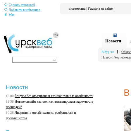
Сделать стартовой
Знакомства
|
Реклама на сайте
Добавить в избранное
Wap
Новости
В Курске
Общес
Новости Черноземья
Новости
В
Бонусы без отыгрыша в казино: главные особенности
18:00
Новые онлайн-казино: как анализировать надежность
11:56
площадки?
Лицензия в онлайн казино: особенности и
10:28
преимущества