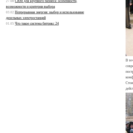
CRM для крупного бизнеса: особенности,
27.08
возможности и критерии выбора
Непрерывная энергия: выбор и использование
03.02
дизельных электростанций
Что такое система битрикс 24
01.05
В те
совр
пост
комф
Стои
дейс