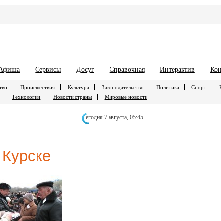
Афиша
Сервисы
Досуг
Справочная
Интерактив
Кон
тво
Происшествия
Культура
Законодательство
Политика
Спорт
Технологии
Новости страны
Мировые новости
егодня 7 августа,
05:45
 Курске