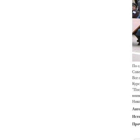
По с
Сове
Все 
Курс
"Пос
вним
Нико
Авт
Ист
Про