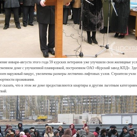
чение января-августа этого года 59 курских ветеранов уже улучшили свои жилищные ус
еменном доме с улучшенной планировкой, построенном ОАО «Курский завод КПД». Здес
роен наружный пандус, увеличены размеры лестнично-лифтовых узлов. Строители учли 
ортности проживания.
т сказать, что в этом же доме предоставляются квартиры и другим льготным категория
твий.