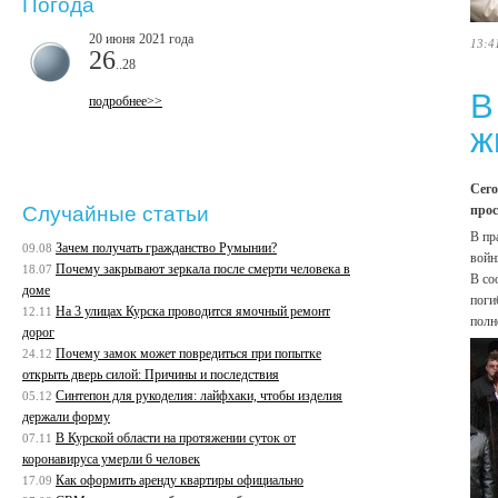
Погода
20 июня 2021 года
13:4
26
..28
В
подробнее>>
ж
Сего
прос
Случайные статьи
В пр
Зачем получать гражданство Румынии?
09.08
войн
Почему закрывают зеркала после смерти человека в
18.07
В со
доме
поги
На 3 улицах Курска проводится ямочный ремонт
12.11
полн
дорог
Почему замок может повредиться при попытке
24.12
открыть дверь силой: Причины и последствия
Синтепон для рукоделия: лайфхаки, чтобы изделия
05.12
держали форму
В Курской области на протяжении суток от
07.11
коронавируса умерли 6 человек
Как оформить аренду квартиры официально
17.09