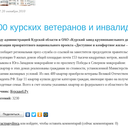
2 20 октября 2010
00 курских ветеранов и инвали
у администрацией Курской области и ОАО «Курский завод крупнопанельного дом
изации приоритетного национального проекта «Доступное и комфортное жилье –
сообщает региональная пресс-служба со ссылкой на заместителя председателя правитель
луатацию 9 жилых домов общей площадью почти 153 тысячи квадратных метров, жилой
ыкова в Юго-Западном микрорайоне и по проспекту Победы в Северном микрорайоне.
квартир в этих домах реализованы гражданам по стоимости, установленной Министерств
шении жилищных условий. Из них 489 квартир приобрели ветераны Великой Отечественн
идента РФ. Еще 11 квартир купили другие категории граждан, имеющие право на получе
одетные семьи. Всего в счет оплаты указанных квартир из федерального и областного б
очник:
Курсквеб.Ру
чтений:
3230
Поделиться…
гистрируйтесь
или войдите, чтобы оставить комментарий (сейчас комментариев: 0)