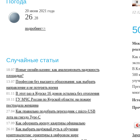
Погода
20 июня 2021 года
12:1
26
..28
5
подробнее>>
Межд
реал
Как 
Случайные статьи
эксп
В.Кл
Новые онлайн-казино: как анализировать надежность
18.07
500 
площадки?
улуч
Профессии без высшего образования: как выбрать
13.07
През
направление и не потерять время
мног
В этот раз в Курске 16 домов остались без отопления
01.11
ГУ МЧС России по Курской области: на пожаре
10.11
Ист
пострадала женщина
Про
Как правильно подобрать переходник с micro-USB
27.04
лота на гнездо Type-C
Как оформить аренду квартиры официально
17.09
Как выбрать надёжный путь в обучении
26.01
криптовалютам: ориентиры в цифровом мире
Заре