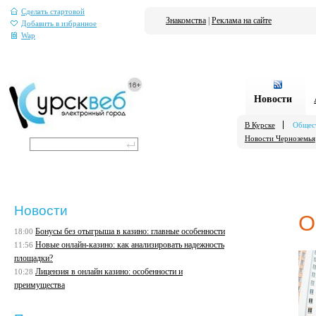
Сделать стартовой
Знакомства
|
Реклама на сайте
Добавить в избранное
Wap
Новости
В Курске
Общес
Новости Черноземья
Новости
О
Бонусы без отыгрыша в казино: главные особенности
18:00
Новые онлайн-казино: как анализировать надежность
11:56
площадки?
Лицензия в онлайн казино: особенности и
10:28
преимущества