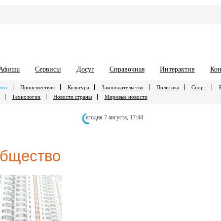
Афиша
Сервисы
Досуг
Справочная
Интерактив
Кон
тво
Происшествия
Культура
Законодательство
Политика
Спорт
Технологии
Новости страны
Мировые новости
егодня 7 августа,
17:44
бщество