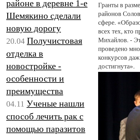
районе в деревне 1-е
Гранты в разм
районов Соловь
Шемякино сделали
сфере. «Образ
новую дорогу
всех тех, кто 
Получистовая
20.04
Михайлов. - Эт
проведено мно
отделка в
конкурсов даж
новостройке -
достигнута».
особенности и
преимущества
Ученые нашли
04.11
способ лечить рак с
помощью паразитов