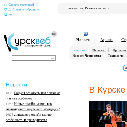
Сделать стартовой
Знакомства
|
Реклама на сайте
Добавить в избранное
Wap
Новости
Афиша
Се
В Курске
Общество
Происшес
Новости Черноземья
Технологии
е
Новости
В Курске
Бонусы без отыгрыша в казино:
18:00
главные особенности
Новые онлайн-казино: как
11:56
анализировать надежность площадки?
Лицензия в онлайн казино:
10:28
особенности и преимущества