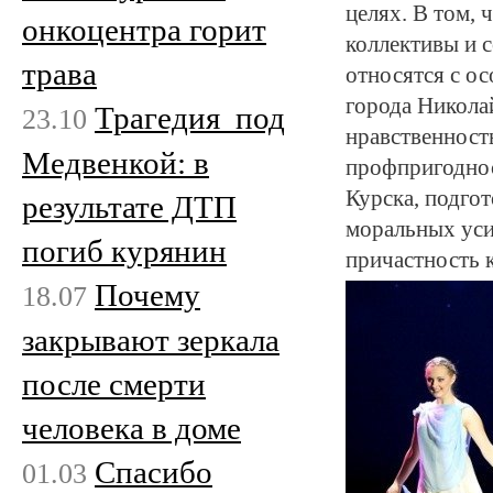
целях. В том,
онкоцентра горит
коллективы и 
трава
относятся с о
города Никола
Трагедия под
23.10
нравственност
Медвенкой: в
профпригоднос
Курска, подгот
результате ДТП
моральных уси
погиб курянин
причастность к
Почему
18.07
закрывают зеркала
после смерти
человека в доме
Спасибо
01.03