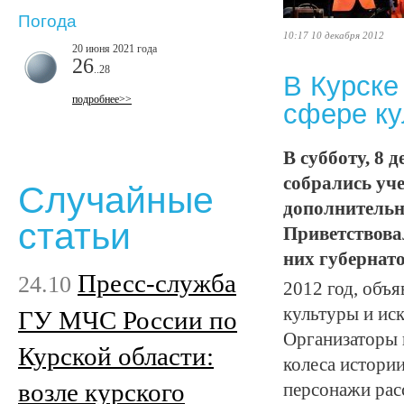
Погода
10:17 10 декабря 2012
20 июня 2021 года
26
..28
В Курске
подробнее>>
сфере ку
В субботу, 8 
собрались уч
Случайные
дополнительно
статьи
Приветствова
них губернат
Пресс-служба
24.10
2012 год, объ
культуры и иск
ГУ МЧС России по
Организаторы 
Курской области:
колеса истори
возле курского
персонажи рас