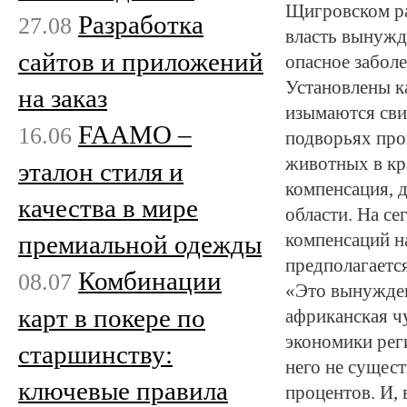
Щигровском ра
Разработка
27.08
власть вынужд
сайтов и приложений
опасное заболе
Установлены к
на заказ
изымаются сви
FAAMO –
16.06
подворьях про
животных в кр
эталон стиля и
компенсация, 
качества в мире
области. На с
премиальной одежды
компенсаций н
предполагаетс
Комбинации
08.07
«Это вынужденн
карт в покере по
африканская чу
экономики реги
старшинству:
него не сущест
ключевые правила
процентов. И, 