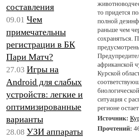
животноводчес
составления
то придется п
Чем
09.01
полной дезинф
раньше чем чер
примечательны
сохраняться. 
регистрации в БК
предусмотрен
Пари Матч?
Предупредител
африканской ч
Игры на
27.03
Курской облас
Android для слабых
соответствующ
биологической
устройств: легкие и
ситуация с ра
оптимизированные
регионе остает
варианты
Источник:
Ку
Прочтений:
4
УЗИ аппараты
28.08