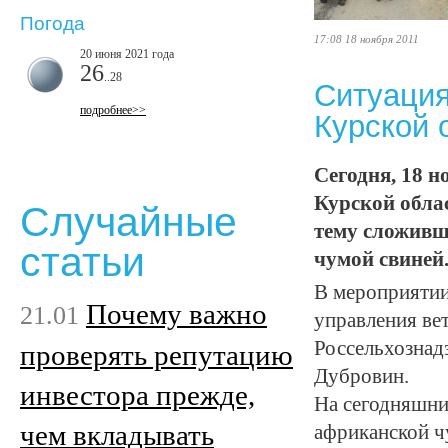
Погода
17:08 18 ноября 2011
20 июня 2021 года
26
..28
Ситуация
подробнее>>
Курской 
Сегодня, 18 н
Курской обла
Случайные
тему сложивш
статьи
чумой свиней
В мероприятии
Почему важно
21.01
управления ве
Россельхознад
проверять репутацию
Дубровин.
инвестора прежде,
На сегодняшни
чем вкладывать
африканской ч