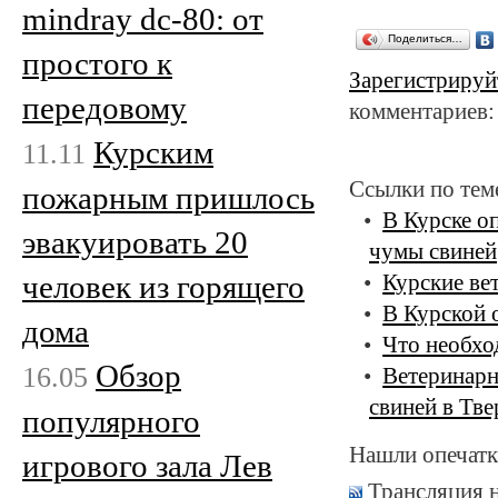
mindray dc-80: от
Поделиться…
простого к
Зарегистрируй
передовому
комментариев:
Курским
11.11
Ссылки по тем
пожарным пришлось
В Курске о
эвакуировать 20
чумы свиней
человек из горящего
Курские ве
В Курской 
дома
Что необхо
Обзор
16.05
Ветеринарн
свиней в Тве
популярного
Нашли опечатк
игрового зала Лев
Трансляция 