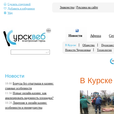
Сделать стартовой
Знакомства
|
Реклама на сайте
Добавить в избранное
Wap
Новости
Афиша
Се
В Курске
Общество
Происшес
Новости Черноземья
Технологии
е
Новости
В Курске
Бонусы без отыгрыша в казино:
18:00
главные особенности
Новые онлайн-казино: как
11:56
анализировать надежность площадки?
Лицензия в онлайн казино:
10:28
особенности и преимущества