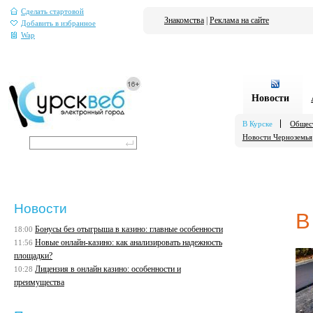
Сделать стартовой
Знакомства
|
Реклама на сайте
Добавить в избранное
Wap
Новости
В Курске
Общес
Новости Черноземья
Новости
В
Бонусы без отыгрыша в казино: главные особенности
18:00
Новые онлайн-казино: как анализировать надежность
11:56
площадки?
Лицензия в онлайн казино: особенности и
10:28
преимущества