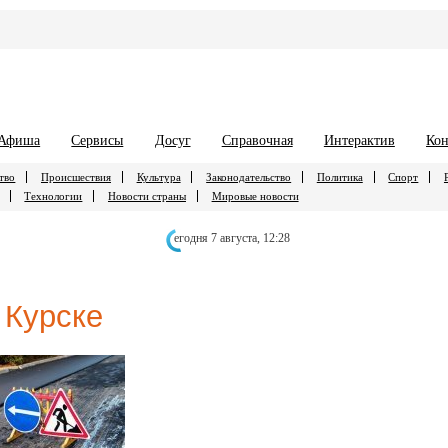
Афиша
Сервисы
Досуг
Справочная
Интерактив
Кон
тво
Происшествия
Культура
Законодательство
Политика
Спорт
Технологии
Новости страны
Мировые новости
егодня 7 августа,
12:28
 Курске