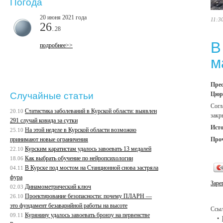
Погода
20 июня 2021 года
11:3
26
..28
В
подробнее>>
м
Прес
Цюру
Случайные статьи
Согл
Статистика заболеваний в Курской области: выявлен
20.10
закр
291 случай ковида за сутки
Ист
На этой неделе в Курской области возможно
25.10
Про
принимают новые ограничения
Курским каратистам удалось завоевать 13 медалей
22.10
Как выбрать обучение по нейропсихологии
18.06
В Курске под мостом на Станционной снова застряла
04.11
фура
Заре
Динамометрический ключ
02.03
Проектирование безопасности: почему ПЛАРН —
26.10
это фундамент безаварийной работы на высоте
Ссыл
Курянину удалось завоевать бронзу на первенстве
09.11