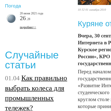
Погода
10:32 01 октября 2010
20 июня 2021 года
26
..28
Куряне о
подробнее>>
Вчера, 30 се
Интернета в 
Курское реги
Случайные
России», КРО
статьи
государствен
Перед началом
Как правильно
01.04
государственно
«Развитие Инте
выбрать колеса для
студенческого
промышленных
круглом столе
которые прини
тележек?