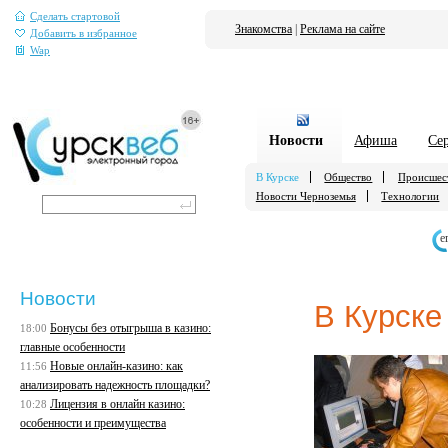
Сделать стартовой
Знакомства
|
Реклама на сайте
Добавить в избранное
Wap
Новости
Афиша
Се
В Курске
Общество
Происшес
Новости Черноземья
Технологии
е
Новости
В Курске
Бонусы без отыгрыша в казино:
18:00
главные особенности
Новые онлайн-казино: как
11:56
анализировать надежность площадки?
Лицензия в онлайн казино:
10:28
особенности и преимущества