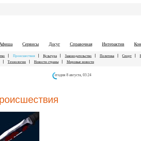
Афиша
Сервисы
Досуг
Справочная
Интерактив
Кон
тво
Происшествия
Культура
Законодательство
Политика
Спорт
Технологии
Новости страны
Мировые новости
егодня 8 августа,
03:24
роисшествия