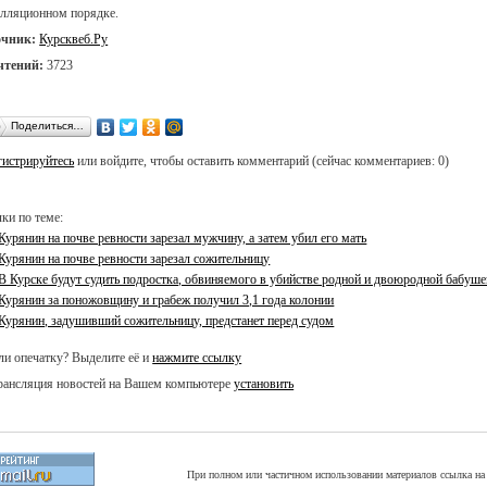
елляционном порядке.
очник:
Курсквеб.Ру
чтений:
3723
Поделиться…
гистрируйтесь
или войдите, чтобы оставить комментарий (сейчас комментариев: 0)
ки по теме:
Курянин на почве ревности зарезал мужчину, а затем убил его мать
Курянин на почве ревности зарезал сожительницу
В Курске будут судить подростка, обвиняемого в убийстве родной и двоюродной бабуше
Курянин за поножовщину и грабеж получил 3,1 года колонии
Курянин, задушивший сожительницу, предстанет перед судом
и опечатку? Выделите её и
нажмите ссылку
ансляция новостей на Вашем компьютере
установить
При полном или частичном использовании материалов ссылка на 