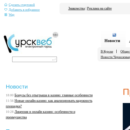
Сделать стартовой
Знакомства
|
Реклама на сайте
Добавить в избранное
Wap
Новости
В Курске
Общес
Новости Черноземья
Новости
П
Бонусы без отыгрыша в казино: главные особенности
18:00
Новые онлайн-казино: как анализировать надежность
11:56
площадки?
Лицензия в онлайн казино: особенности и
10:28
преимущества