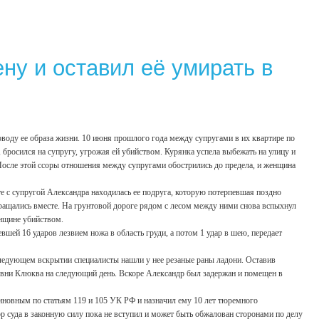
ну и оставил её умирать в
поводу ее образа жизни. 10 июня прошлого года между супругами в их квартире по
 бросился на супругу, угрожая ей убийством. Курянка успела выбежать на улицу и
 После этой ссоры отношения между супругами обострились до предела, и женщина
те с супругой Александра находилась ее подруга, которую потерпевшая поздно
ащались вместе. На грунтовой дороге рядом с лесом между ними снова вспыхнул
енщине убийством.
вшей 16 ударов лезвием ножа в область груди, а потом 1 удар в шею, передает
следующем вскрытии специалисты нашли у нее резаные раны ладони. Оставив
ревни Клюква на следующий день. Вскоре Александр был задержан и помещен в
 виновным по статьям 119 и 105 УК РФ и назначил ему 10 лет тюремного
 суда в законную силу пока не вступил и может быть обжалован сторонами по делу