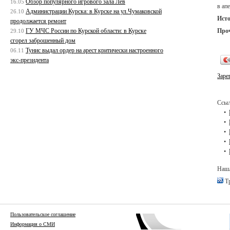
Обзор популярного игрового зала Лев
16.05
в ап
Администрации Курска: в Курске на ул.Чумаковской
26.10
Ист
продолжается ремонт
Про
ГУ МЧС России по Курской области: в Курске
29.10
сгорел заброшенный дом
Тунис выдал ордер на арест критически настроенного
06.11
экс-президента
Заре
Ссыл
Нашл
Тр
Пользовательское соглашение
Информация о СМИ