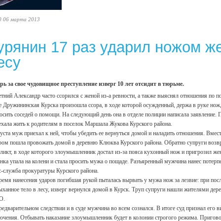
0 06 марта 2013
урянин 17 раз ударил ножом же
есу
рь за свое чудовищное преступление изверг 10 лет отсидит в тюрьме.
етний Александр часто ссорился с женой из-а ревности, а также выяснял отношения по 
е Дружининская Курска произошла ссора, в ходе которой осужденный, держа в руке нож,
осить соседей о помощи. На следующий день она в отделе полиции написала заявление.
ехала жить к родителям в поселок Маршала Жукова Курского района.
густа муж приехал к ней, чтобы убедить ее вернуться домой и наладить отношения. Вмес
ром пошла провожать домой в деревню Клюква Курского района. Обратно супруги возвр
ликт, в ходе которого злоумышленник достал из-за пояса кухонный нож и пригрозил ж
нка упала на колени и стала просить мужа о пощаде. Разъяренный мужчина нанес потерпе
с-служба прокуратуры Курского района.
ремя нанесения ударов погибшая рукой пыталась вырвать у мужа нож за лезвие: при по
ыханное тело в лесу, изверг вернулся домой в Курск. Труп супруги нашли жителями де
О.
редварительном следствии и в суде мужчина во всем сознался. В итоге суд признал его
ючения. Отбывать наказание злоумышленник будет в колонии строгого режима. Приговор