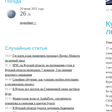
Погода
20 июня 2021 года
10:3
26
..28
К
подробнее>>
л
Тепе
Случайные статьи
37-л
улиц
Где взять и как применить промокод Яндекс Маркета
19.03
попр
на первый заказ
пере
МЧС по Курской области: на протяжении суток в
05.11
3 ав
Курской области произошло 7 пожаров, 3 по причине
вече
короткого замыкания
конф
Семейное обучение: как успешно пройти аттестацию
09.06
Куря
и организовать процесс
прес
В Курске под мостом на Станционной снова застряла
04.11
Во в
фура
безд
Французские розы от AzaliaNow: элегантность,
12.01
СИЗ
романтика и гармония в каждом букете
На п
В Курской области удалось задержать браконьера
16.11
закл