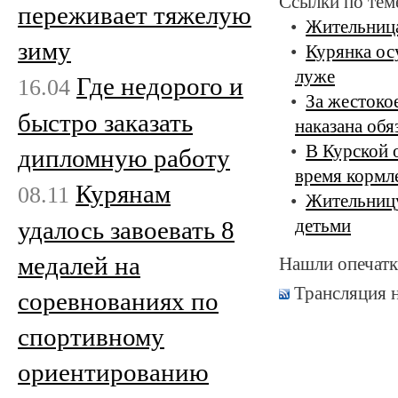
Ссылки по тем
переживает тяжелую
Жительница
зиму
Курянка осу
луже
Где недорого и
16.04
За жестоко
быстро заказать
наказана об
В Курской 
дипломную работу
время кормл
Курянам
08.11
Жительницу
удалось завоевать 8
детьми
медалей на
Нашли опечатк
Трансляция 
соревнованиях по
спортивному
ориентированию