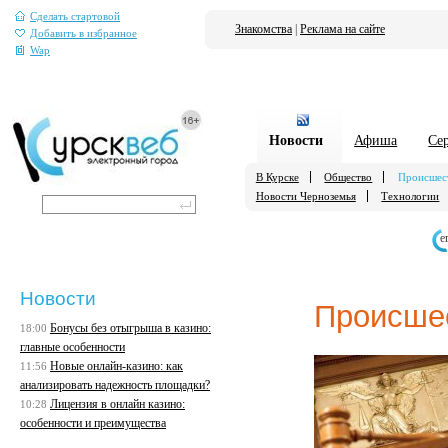
Сделать стартовой
Знакомства
|
Реклама на сайте
Добавить в избранное
Wap
Новости
Афиша
Се
В Курске
Общество
Происшес
Новости Черноземья
Технологии
е
Новости
Происше
Бонусы без отыгрыша в казино:
18:00
главные особенности
Новые онлайн-казино: как
11:56
анализировать надежность площадки?
Лицензия в онлайн казино:
10:28
особенности и преимущества