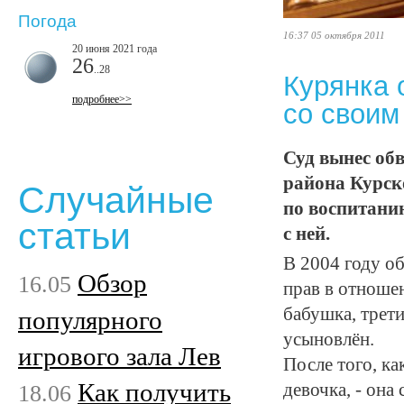
Погода
16:37 05 октября 2011
20 июня 2021 года
26
..28
Курянка 
подробнее>>
со своим
Суд вынес об
района Курск
Случайные
по воспитани
статьи
с ней.
В 2004 году о
Обзор
16.05
прав в отноше
бабушка, трети
популярного
усыновлён.
игрового зала Лев
После того, ка
Как получить
18.06
девочка, - она