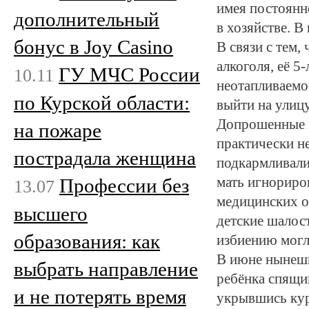
имея постоянн
дополнительный
в хозяйстве. В
бонус в Joy Casino
В связи с тем,
алкоголя, её 5
ГУ МЧС России
10.11
неотапливаемом
по Курской области:
выйти на улицу
Допрошенные в
на пожаре
практически не
пострадала женщина
подкармливали
Профессии без
мать игнориро
13.07
медицинских о
высшего
детские шалос
образования: как
избиению могл
В июне нынешн
выбрать направление
ребёнка спящим
и не потерять время
укрывшись кур