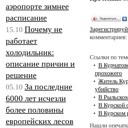
аэропорте зимнее
расписание
Поделиться…
Почему не
15.10
Зарегистрируй
комментариев:
работает
холодильник:
Ссылки по тем
описание причин и
В Курчатов
прохожего
решение
Житель Кур
За последние
05.10
убийство
6000 лет исчезли
В Рыльском
В Курской 
более половины
В Курском 
европейских лесов
Нашли опечатк