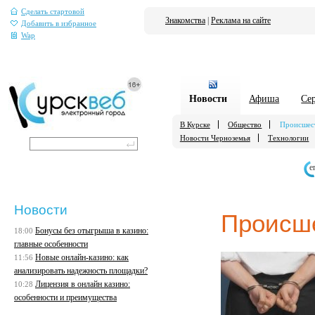
Сделать стартовой
Знакомства
|
Реклама на сайте
Добавить в избранное
Wap
Новости
Афиша
Се
В Курске
Общество
Происшес
Новости Черноземья
Технологии
е
Новости
Происш
Бонусы без отыгрыша в казино:
18:00
главные особенности
Новые онлайн-казино: как
11:56
анализировать надежность площадки?
Лицензия в онлайн казино:
10:28
особенности и преимущества