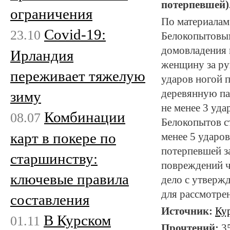
потерпевшей)
ограничения
По материалам
Covid-19:
23.10
Белокопытовым
домовладения 
Ирландия
женщину за рук
переживает тяжелую
ударов ногой 
деревянную па
зиму
не менее 3 уда
Комбинации
08.07
Белокопытов с
карт в покере по
менее 5 ударо
потерпевшей за
старшинству:
повреждений ч
ключевые правила
дело с утверж
для рассмотре
составления
Источник:
Ку
В Курском
01.11
Прочтений:
3