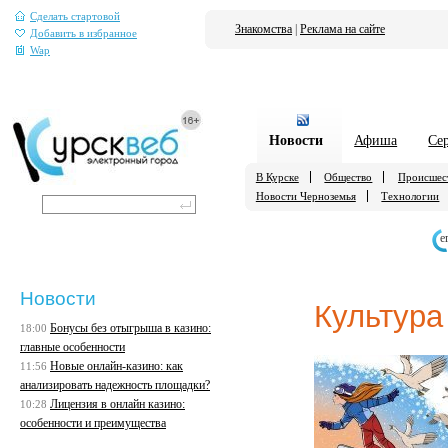
Сделать стартовой
Знакомства
|
Реклама на сайте
Добавить в избранное
Wap
Новости
Афиша
Се
В Курске
Общество
Происшес
Новости Черноземья
Технологии
е
Новости
Культура
Бонусы без отыгрыша в казино:
18:00
главные особенности
Новые онлайн-казино: как
11:56
анализировать надежность площадки?
Лицензия в онлайн казино:
10:28
особенности и преимущества