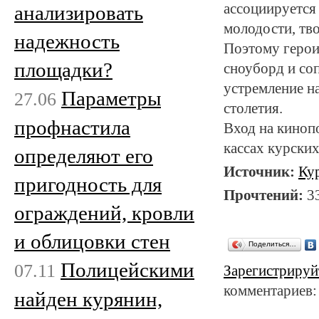
ассоциируется
анализировать
молодости, тв
надежность
Поэтому герои
площадки?
сноуборд и со
устремление н
Параметры
27.06
столетия.
профнастила
Вход на кинопо
кассах курских
определяют его
Источник:
Ку
пригодность для
Прочтений:
3
ограждений, кровли
и облицовки стен
Поделиться…
Полицейскими
07.11
Зарегистрируй
комментариев:
найден курянин,