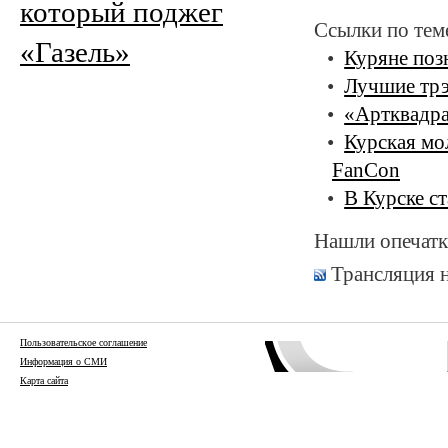
который поджег
Ссылки по тем
«Газель»
Куряне поз
Лучшие трэ
«Артквадра
Курская мо
FanCon
В Курске с
Нашли опечатк
Трансляция 
Пользовательское соглашение
Информация о СМИ
Карта сайта