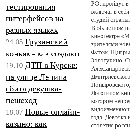
РФ, пройдут в 
тестирования
включат в себ
интерфейсов на
студий страны.
В областном ц
разных языках
кинотеатре «М
Грузинский
24.05
зрителями нов
коньяк - как создают
Фатеж, Щигры,
Золотухино, С
ДТП в Курске:
19.10
Александровск
на улице Ленина
Дмитриевского
Поныровского,
сбита девушка-
Логотипом кин
пешеход
котором непрем
видоизменяющи
Новые онлайн-
18.07
года. Девочка
казино: как
столетие росс