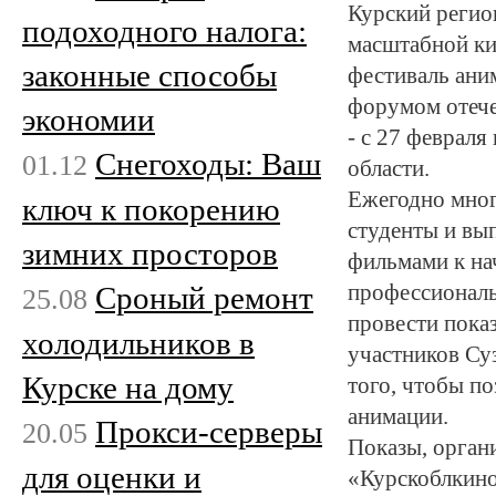
Курский регио
подоходного налога:
масштабной ки
законные способы
фестиваль ани
форумом отече
экономии
- с 27 февраля
Снегоходы: Ваш
01.12
области.
Ежегодно мног
ключ к покорению
студенты и вы
зимних просторов
фильмами к на
Сроный ремонт
профессиональ
25.08
провести пока
холодильников в
участников Су
Курске на дому
того, чтобы п
анимации.
Прокси-серверы
20.05
Показы, орган
для оценки и
«Курскоблкино