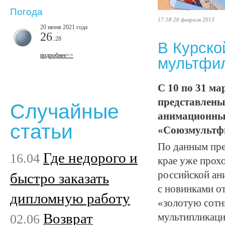
Погода
17:58 20 февраля 2013
20 июня 2021 года
26
..28
В Курско
подробнее>>
мультфи
С 10 по 31 ма
представлен
Случайные
анимационных
статьи
«Союзмультфи
По данным пре
Где недорого и
16.04
крае уже прох
российской ан
быстро заказать
с новинками о
дипломную работу
«золотую сотн
Возврат
02.06
мультипликаци