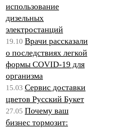
использование
дизельных
электростанций
Врачи рассказали
19.10
о последствиях легкой
формы COVID-19 для
организма
Сервис доставки
15.03
цветов Русский Букет
Почему ваш
27.05
бизнес тормозит: