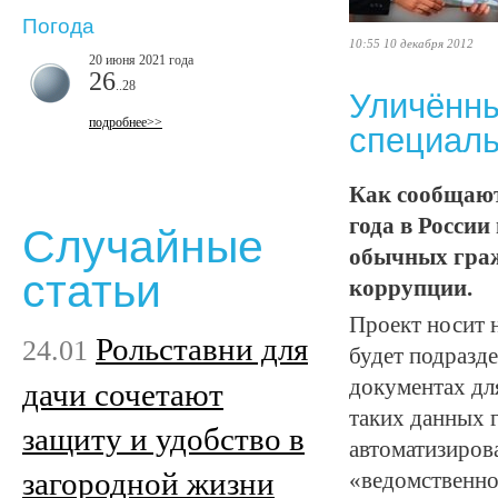
Погода
10:55 10 декабря 2012
20 июня 2021 года
26
..28
Уличённы
подробнее>>
специаль
Как сообщают 
года в Росси
Случайные
обычных граж
статьи
коррупции.
Проект носит 
Рольставни для
24.01
будет подразд
документах дл
дачи сочетают
таких данных г
защиту и удобство в
автоматизиров
загородной жизни
«ведомственно