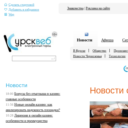
Сделать стартовой
Знакомства
|
Реклама на сайте
Добавить в избранное
Wap
Новости
Афиша
Се
В Курске
Общество
Происшес
Новости Черноземья
Технологии
е
Новости
Новости 
Бонусы без отыгрыша в казино:
18:00
главные особенности
Новые онлайн-казино: как
11:56
анализировать надежность площадки?
Лицензия в онлайн казино:
10:28
особенности и преимущества