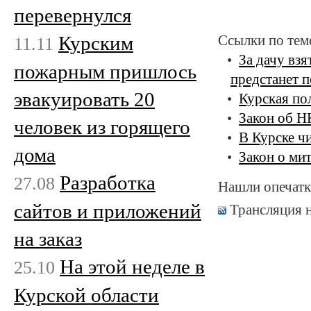
перевернулся
Курским
Ссылки по тем
11.11
За дачу вз
пожарным пришлось
предстанет 
эвакуировать 20
Курская по
Закон об Н
человек из горящего
В Курске ч
дома
Закон о мит
Разработка
27.08
Нашли опечатк
сайтов и приложений
Трансляция 
на заказ
На этой неделе в
25.10
Курской области