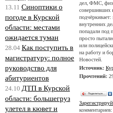
дел, ФМС, физ
Cиноптики о
13.11
совершивших к
погоде в Курской
подчёркивает:
внутренних де
области: местами
попадали под 
ожидается туман
просто пытали
или полицейск
Как поступить в
28.04
на работу и б
магистратуру: полное
Новостей.
руководство для
Источник:
Ку
Прочтений:
2
абитуриентов
ДТП в Курской
24.10
Поделиться…
области: большегруз
Зарегистрируй
улетел в кювет и
комментариев: