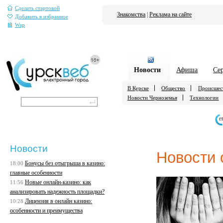
Сделать стартовой
Знакомства
|
Реклама на сайте
Добавить в избранное
Wap
Новости
Афиша
Се
В Курске
Общество
Происшес
Новости Черноземья
Технологии
е
Новости
Новости 
Бонусы без отыгрыша в казино:
18:00
главные особенности
Новые онлайн-казино: как
11:56
анализировать надежность площадки?
Лицензия в онлайн казино:
10:28
особенности и преимущества