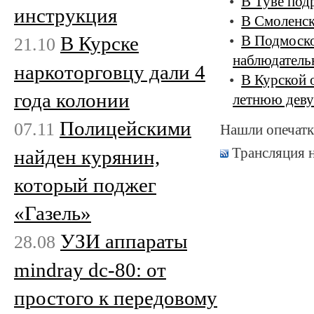
В Туве под
инструкция
В Смоленск
В Курске
В Подмоско
21.10
наблюдатель
наркоторговцу дали 4
В Курской 
года колонии
летнюю дев
Полицейскими
07.11
Нашли опечатк
Трансляция 
найден курянин,
который поджег
«Газель»
УЗИ аппараты
28.08
mindray dc-80: от
простого к передовому