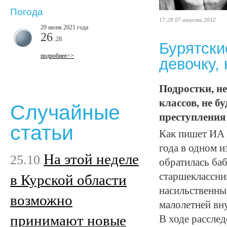
Погода
17:28 07 августа 2012
20 июня 2021 года
26
..28
Бурятски
подробнее>>
девочку,
Подростки, н
классов, не б
Случайные
преступления 
статьи
Как пишет ИА 
года в одном и
На этой неделе
25.10
обратилась баб
старшеклассни
в Курской области
насильственны
возможно
малолетней вн
принимают новые
В ходе рассле