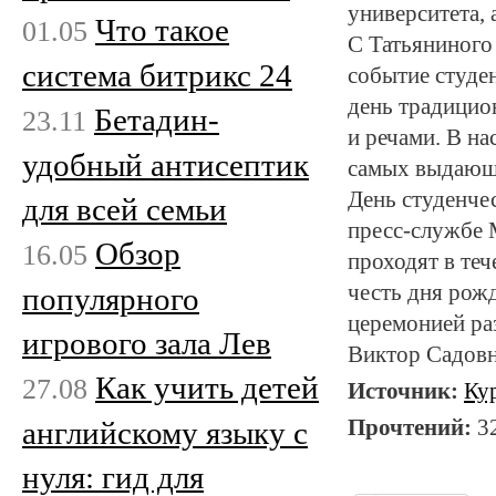
университета, 
Что такое
01.05
С Татьяниного
система битрикс 24
событие студен
день традицио
Бетадин-
23.11
и речами. В на
удобный антисептик
самых выдающи
День студенче
для всей семьи
пресс-службе 
Обзор
16.05
проходят в теч
честь дня рожд
популярного
церемонией ра
игрового зала Лев
Виктор Садовн
Как учить детей
27.08
Источник:
Ку
Прочтений:
3
английскому языку с
нуля: гид для