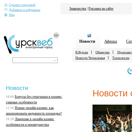
Сделать стартовой
Знакомства
|
Реклама на сайте
Добавить в избранное
Wap
Новости
Афиша
Се
В Курске
Общество
Происшес
Новости Черноземья
Технологии
е
Новости
Новости 
Бонусы без отыгрыша в казино:
18:00
главные особенности
Новые онлайн-казино: как
11:56
анализировать надежность площадки?
Лицензия в онлайн казино:
10:28
особенности и преимущества