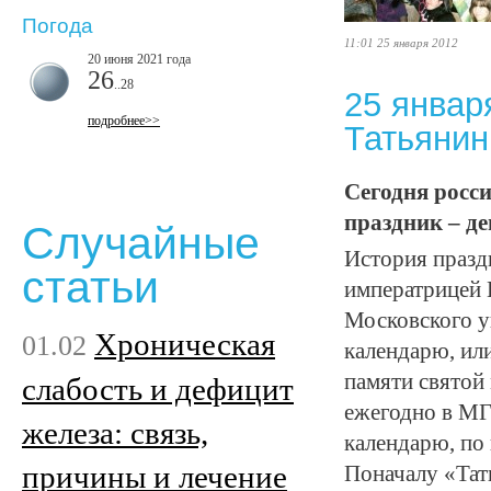
Погода
11:01 25 января 2012
20 июня 2021 года
26
..28
25 январ
подробнее>>
Татьянин
Сегодня росс
праздник – де
Случайные
История празд
статьи
императрицей 
Московского у
Хроническая
01.02
календарю, или
памяти святой
слабость и дефицит
ежегодно в МГ
железа: связь,
календарю, по
причины и лечение
Поначалу «Тат