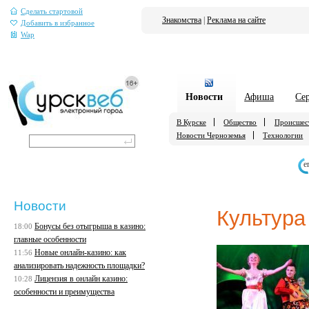
Сделать стартовой
Знакомства
|
Реклама на сайте
Добавить в избранное
Wap
Новости
Афиша
Се
В Курске
Общество
Происшес
Новости Черноземья
Технологии
е
Новости
Культура
Бонусы без отыгрыша в казино:
18:00
главные особенности
Новые онлайн-казино: как
11:56
анализировать надежность площадки?
Лицензия в онлайн казино:
10:28
особенности и преимущества