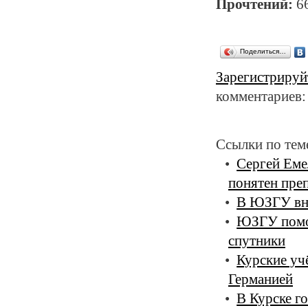
Прочтений:
6
Поделиться…
Зарегистрируй
комментариев:
Ссылки по тем
Сергей Еме
понятен пре
В ЮЗГУ вно
ЮЗГУ помож
спутники
Курские уч
Германией
В Курске г