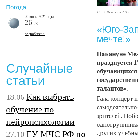
Погода
17:53 16 ноября 2012
20 июня 2021 года
26
..28
«Юго-Зап
подробнее>>
мечте!»
Накануне Меж
празднуется 1
Случайные
обучающихся 
статьи
государствен
талантов».
Как выбрать
18.06
Гала-концерт 
самодеятельно
обучение по
зрителей. Побо
нейропсихологии
одногруппники,
ГУ МЧС РФ по
27.10
других учебны