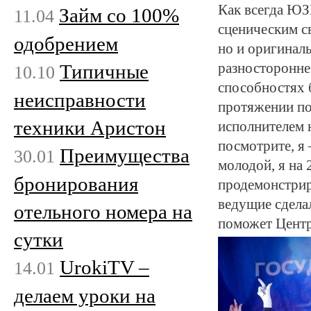
Как всегда ЮЗ
Займ со 100%
11.04
сценическим с
одобрением
но и оригинал
разносторонне
Типичные
10.10
способностях 
неисправности
протяжении пол
техники Аристон
исполнителем н
посмотрите, я 
Преимущества
30.01
молодой, я на 
бронирования
продемонстриро
ведущие сдела
отельного номера на
поможет Центр
сутки
UrokiTV –
14.01
делаем уроки на