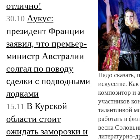
отлично!
Аукус:
30.10
президент Франции
заявил, что премьер-
министр Австралии
солгал по поводу
Надо сказать, 
сделки с подводными
искусстве. Ка
лодками
композитор и 
участников ко
В Курской
15.11
талантливой м
области стоит
работать в фи
весна Соловьи
ожидать заморозки и
литературно-д