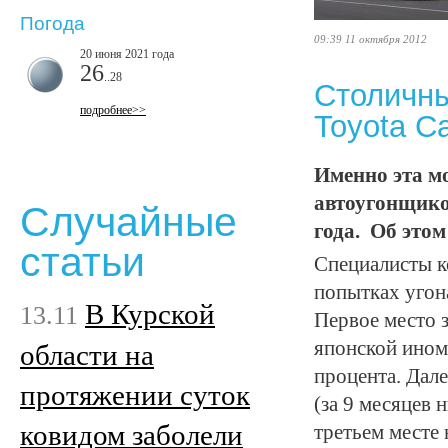
Погода
09:39 11 октября 2012
20 июня 2021 года
26
..28
Столичны
подробнее>>
Toyota C
Именно эта м
автоугонщико
Случайные
года. Об это
статьи
Специалисты к
попытках угон
В Курской
13.11
Первое место з
японской инома
области на
процента. Дале
протяжении суток
(за 9 месяцев 
ковидом заболели
третьем месте 