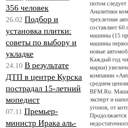
потом следует 
356 человек
Аналитики ком
Подбор и
26.02
трехлетние авт
составляет 60
установка плитки:
машины (15 пр
советы по выбору и
машины первог
новые автомоб
укладке
Каждый год чи
В результате
24.10
марки) увелич
ДТП в центре Курска
компании «Авт
среднем ценов
пострадал 15-летний
BFM.Ru. Машин
мопедист
эксперт и нап
угонов, от кот
Премьер-
07.11
Продолжается 
министр Ирака аль-
недостаточног