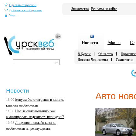
Сделать стартовой
Знакомства
|
Реклама на сайте
Добавить в избранное
Wap
Новости
Афиша
Се
В Курске
Общество
Происшес
Новости Черноземья
Технологии
е
Новости
Авто нов
Бонусы без отыгрыша в казино:
18:00
главные особенности
Новые онлайн-казино: как
11:56
анализировать надежность площадки?
Лицензия в онлайн казино:
10:28
особенности и преимущества