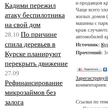
и продавцов кр
Кадими пережил
Чаще всего зл
атаку беспилотника
жилых домов (
машины с парк
на свой дом
краж случаютс
По причине
28.10
автомобилей кр
спила деревьев в
Источник:
Ку
Прочтений:
3
Курске планируют
перекрыть движение
Поделиться…
27.09
Зарегистрируй
Рефинансирование
комментариев:
микрозаймов без
залога
Ссылки по тем