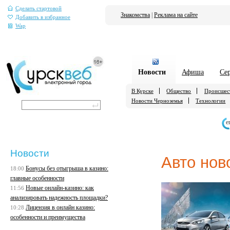
Сделать стартовой
Знакомства
|
Реклама на сайте
Добавить в избранное
Wap
Новости
Афиша
Се
В Курске
Общество
Происшес
Новости Черноземья
Технологии
е
Новости
Авто нов
Бонусы без отыгрыша в казино:
18:00
главные особенности
Новые онлайн-казино: как
11:56
анализировать надежность площадки?
Лицензия в онлайн казино:
10:28
особенности и преимущества