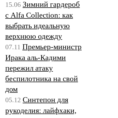
Зимний гардероб
15.06
с Alfa Collection: как
выбрать идеальную
верхнюю одежду
Премьер-министр
07.11
Ирака аль-Кадими
пережил атаку
беспилотника на свой
дом
Синтепон для
05.12
рукоделия: лайфхаки,