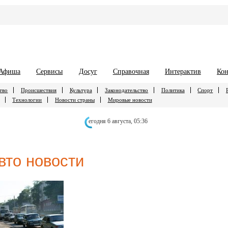
Афиша
Сервисы
Досуг
Справочная
Интерактив
Кон
тво
Происшествия
Культура
Законодательство
Политика
Спорт
Технологии
Новости страны
Мировые новости
егодня 6 августа,
05:36
вто новости