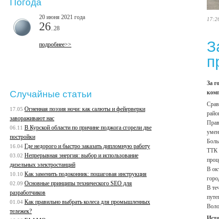
Погода
20 июня 2021 года
17:2
26
..28
З
подробнее>>
п
За г
комп
Случайные статьи
Срав
Огненная поэзия ночи: как салюты и фейерверки
17.05
райо
завораживают нас
Прав
В Курской области по причине поджога сгорели две
06.11
умен
постройки
Боль
Где недорого и быстро заказать дипломную работу
16.04
ТТК 
Непрерывная энергия: выбор и использование
03.02
проц
дизельных электростанций
В ок
Как заменить подоконник: пошаговая инструкция
10.10
горо
Основные принципы технического SEO для
02.09
В те
разработчиков
путе
Как правильно выбрать колеса для промышленных
01.04
Воло
тележек?
Ист