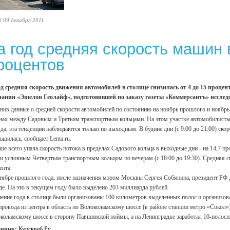
6 09 декабря 2011
а год средняя скорость машин 
роцентов
од средняя скорость движения автомобилей в столице снизилась от 4 до 15 проц
ании «Эшелон Геолайф», подготовившей по заказу газеты «Коммерсантъ» исследо
нив данные о средней скорости автомобилей по состоянию на ноябрь прошлого и ноябрь 
нах между Садовым и Третьим транспортным кольцами. На этом участке автомобилисты с
да, эта тенденции наблюдаются только по выходным. В будние дни (с 9:00 до 21:00) скоро
ьшилась, сообщает Lenta.ru.
ше всего упала скорость потока в пределах Садового кольца в выходные дни - на 14,7 п
и условным Четвертым транспортным кольцом по вечерам (с 18:00 до 19:30). Средняя 
ента.
тябре прошлого года, после назначения мэром Москвы Сергея Собянина, президент РФ
де. На это в текущем году было выделено 203 миллиарда рублей.
чение года в столице были организованы 100 километров выделенных полос и организов
провода из центра в область по Волоколамскому шоссе (в районе станции метро «Сокол»
коламскому шоссе в сторону Павшинской поймы, а на Ленинградке заработал 10-поло
очник:
Курсквеб.Ру