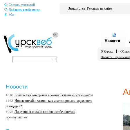
Сделать стартовой
Знакомства
|
Реклама на сайте
Добавить в избранное
Wap
Новости
В Курске
Общес
Новости Черноземья
Новости
А
Бонусы без отыгрыша в казино: главные особенности
18:00
Новые онлайн-казино: как анализировать надежность
11:56
площадки?
Лицензия в онлайн казино: особенности и
10:28
преимущества