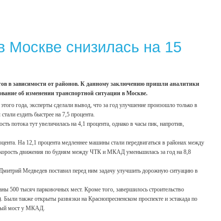
в Москве снизилась на 15
ентов в зависимости от районов. К данному заключению пришли аналитики
вание об изменении транспортной ситуации в Москве.
этого года, эксперты сделали вывод, что за год улучшение произошло только в
тали ездить быстрее на 7,5 процента.
сть потока тут увеличилась на 4,1 процента, однако в часы пик, напротив,
роцента. На 12,1 процента медленнее машины стали передвигаться в районах между
скорость движения по будням между ЧТК и МКАД уменьшилась за год на 8,8
 Дмитрий Медведев поставил перед ним задачу улучшить дорожную ситуацию в
аны 500 тысяч парковочных мест. Кроме того, завершилось строительство
). Были также открыты развязки на Краснопресненском проспекте и эстакада по
сный мост у МКАД.