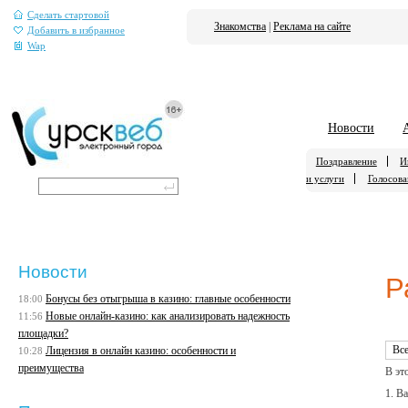
Сделать стартовой
Знакомства
|
Реклама на сайте
Добавить в избранное
Wap
Новости
Поздравление
И
и услуги
Голосова
Новости
Р
Бонусы без отыгрыша в казино: главные особенности
18:00
Новые онлайн-казино: как анализировать надежность
11:56
площадки?
Лицензия в онлайн казино: особенности и
10:28
преимущества
В эт
1. В