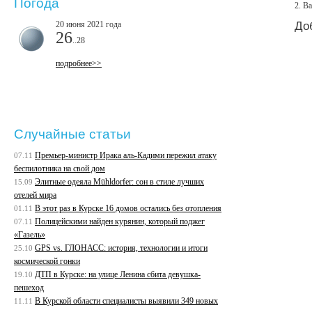
Погода
2.
Ва
20 июня 2021 года
До
26
..28
подробнее>>
Случайные статьи
Премьер-министр Ирака аль-Кадими пережил атаку
07.11
беспилотника на свой дом
Элитные одеяла Mühldorfer: сон в стиле лучших
15.09
отелей мира
В этот раз в Курске 16 домов остались без отопления
01.11
Полицейскими найден курянин, который поджег
07.11
«Газель»
GPS vs. ГЛОНАСС: история, технологии и итоги
25.10
космической гонки
ДТП в Курске: на улице Ленина сбита девушка-
19.10
пешеход
В Курской области специалисты выявили 349 новых
11.11