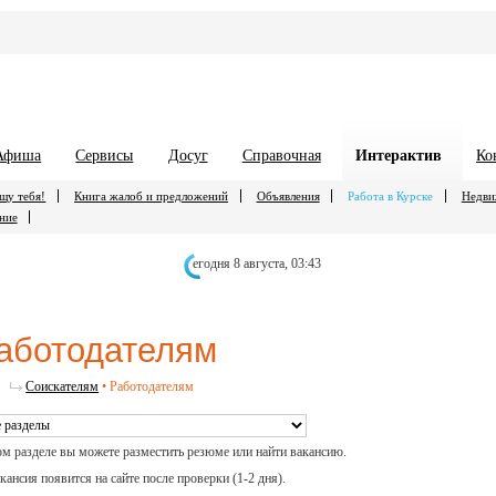
Афиша
Сервисы
Досуг
Справочная
Интерактив
Ко
щу тебя!
Книга жалоб и предложений
Объявления
Работа в Курске
Недви
ние
егодня 8 августа,
03:43
аботодателям
Соискателям
•
Работодателям
ом разделе вы можете разместить резюме или найти вакансию.
акансия появится на сайте после проверки (1-2 дня).