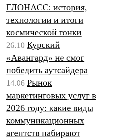
ГЛОНАСС: история,
технологии и итоги
космической гонки
Курский
26.10
«Авангард» не смог
победить аутсайдера
Рынок
14.06
маркетинговых услуг в
2026 году: какие виды
коммуникационных
агентств набирают