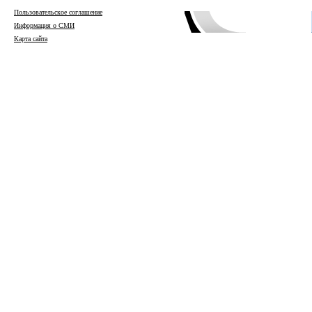
Пользовательское соглашение
Информация о СМИ
Карта сайта