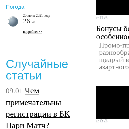
Погода
20 июня 2021 года
26
..28
Бонусы б
подробнее>>
особенно
Промо-пр
разнообр
щедрый ва
Случайные
азартного
статьи
Чем
09.01
примечательны
регистрации в БК
Пари Матч?