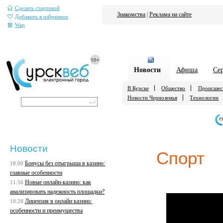
Сделать стартовой
Знакомства
|
Реклама на сайте
Добавить в избранное
Wap
Новости
Афиша
Се
В Курске
Общество
Происшес
Новости Черноземья
Технологии
е
Новости
Спорт
Бонусы без отыгрыша в казино:
18:00
главные особенности
Новые онлайн-казино: как
11:56
анализировать надежность площадки?
Лицензия в онлайн казино:
10:28
особенности и преимущества