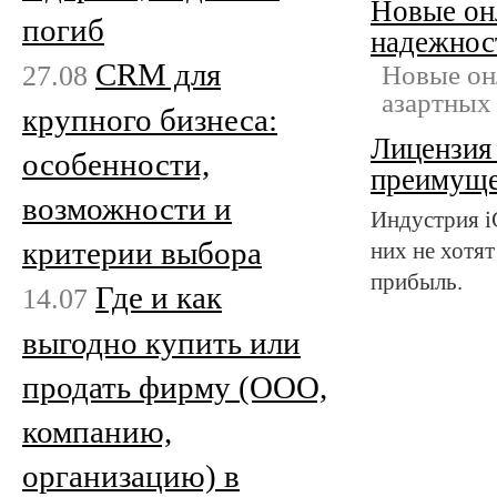
Новые онл
погиб
надежнос
CRM для
27.08
Новые он
азартных 
крупного бизнеса:
Лицензия 
особенности,
преимуще
возможности и
Индустрия i
критерии выбора
них не хотят
прибыль.
Где и как
14.07
выгодно купить или
продать фирму (ООО,
компанию,
организацию) в