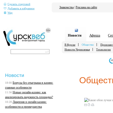
Сделать стартовой
Знакомства
|
Реклама на сайте
Добавить в избранное
Wap
Новости
Афиша
Се
В Курске
Общество
Происшес
Новости Черноземья
Технологии
е
Новости
Общест
Бонусы без отыгрыша в казино:
18:00
главные особенности
Новые онлайн-казино: как
11:56
анализировать надежность площадки?
Лицензия в онлайн казино:
10:28
особенности и преимущества