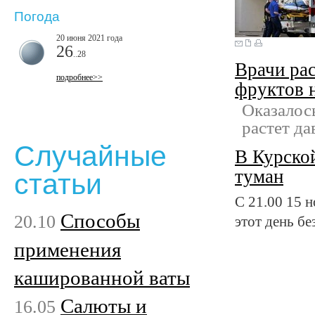
Погода
20 июня 2021 года
26
..28
Врачи рас
подробнее>>
фруктов 
Оказалось
растет д
Случайные
В Курской
туман
статьи
С 21.00 15 н
Способы
20.10
этот день б
применения
кашированной ваты
Салюты и
16.05