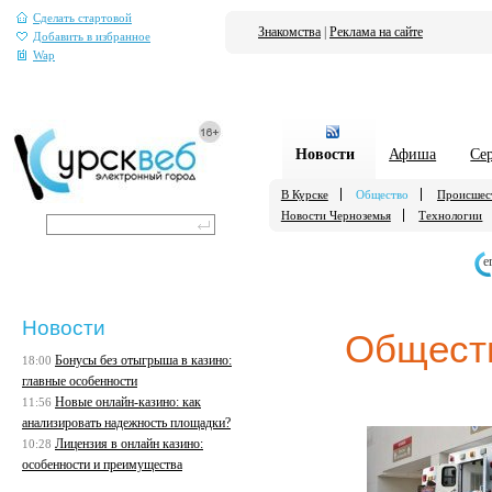
Сделать стартовой
Знакомства
|
Реклама на сайте
Добавить в избранное
Wap
Новости
Афиша
Се
В Курске
Общество
Происшес
Новости Черноземья
Технологии
е
Новости
Общест
Бонусы без отыгрыша в казино:
18:00
главные особенности
Новые онлайн-казино: как
11:56
анализировать надежность площадки?
Лицензия в онлайн казино:
10:28
особенности и преимущества