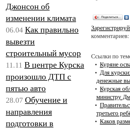
Джонсон об
изменении климата
Поделиться…
Зарегистрируй
Как правильно
06.04
комментариев:
вывезти
строительный мусор
Ссылки по тем
В центре Курска
11.11
Куряне осв
Для курски
произошло ДТП с
денежные в
пятью авто
Курская об
министру Д
Обучение и
28.07
Правительст
направления
третьего реб
Каков разм
подготовки в