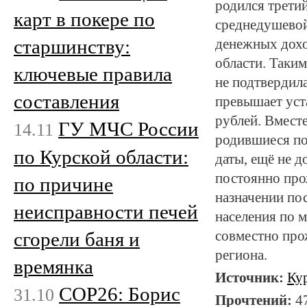
родился трети
карт в покере по
среднедушевой
старшинству:
денежных доход
области. Таким
ключевые правила
не подтвердила
составления
превышает уст
рублей. Вместе
ГУ МЧС России
14.11
родившиеся пос
по Курской области:
даты, ещё не д
постоянно про
по причине
назначении по
неисправности печей
населения по м
сгорели баня и
совместно про
региона.
времянка
Источник:
Ку
COP26: Борис
31.10
Прочтений:
4