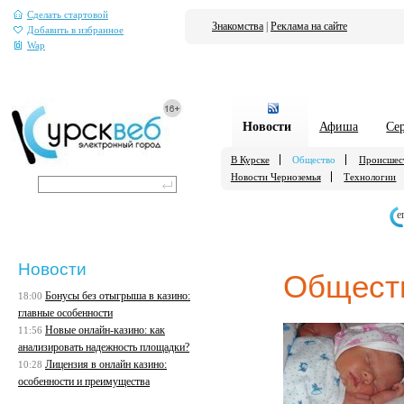
Сделать стартовой
Знакомства
|
Реклама на сайте
Добавить в избранное
Wap
Новости
Афиша
Се
В Курске
Общество
Происшес
Новости Черноземья
Технологии
е
Новости
Общест
Бонусы без отыгрыша в казино:
18:00
главные особенности
Новые онлайн-казино: как
11:56
анализировать надежность площадки?
Лицензия в онлайн казино:
10:28
особенности и преимущества