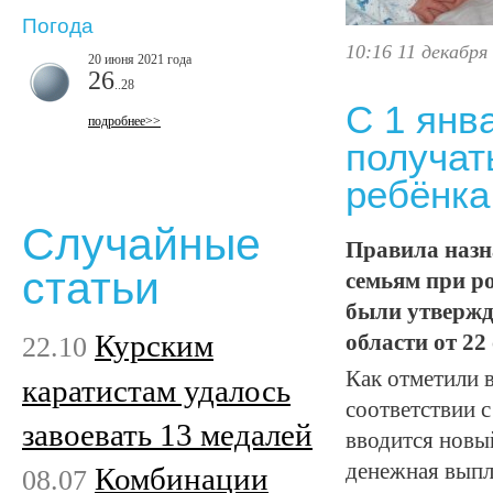
Погода
10:16 11 декабря
20 июня 2021 года
26
..28
С 1 янв
подробнее>>
получат
ребёнка
Случайные
Правила назн
статьи
семьям при р
были утвержд
Курским
22.10
области от 22
Как отметили в
каратистам удалось
соответствии с
завоевать 13 медалей
вводится новы
денежная выпл
Комбинации
08.07