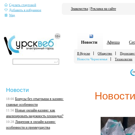
Сделать стартовой
Знакомства
|
Реклама на сайте
Добавить в избранное
Wap
Новости
Афиша
Се
В Курске
Общество
Происшес
Новости Черноземья
Технологии
е
Новости
Новости
Бонусы без отыгрыша в казино:
18:00
главные особенности
Новые онлайн-казино: как
11:56
анализировать надежность площадки?
Лицензия в онлайн казино:
10:28
особенности и преимущества