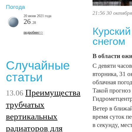
Погода
21:56 30 октября
20 июня 2021 года
26
..28
Курский
подробнее>>
снегом
В области ожи
Случайные
С девяти часов
статьи
вторника, 31 о
облачная пого
Такой прогноз
Преимущества
13.06
Гидрометцентр
трубчатых
Ветер в ближа
вертикальных
время суток п
в секунду, ме
радиаторов для