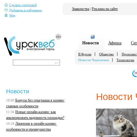
Сделать стартовой
Знакомства
|
Реклама на сайте
Добавить в избранное
Wap
Новости
Афиша
Се
В Курске
Общество
Происшес
Новости Черноземья
Технологии
е
Новости
Новости
Бонусы без отыгрыша в казино:
18:00
главные особенности
Новые онлайн-казино: как
11:56
анализировать надежность площадки?
Лицензия в онлайн казино:
10:28
особенности и преимущества