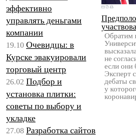
эффективно
Предполо
управлять деньгами
участвова
компании
Обратим 
Универси
Очевидцы: в
19.10
высказала
Курске эвакуировали
не соглас
если они 
торговый центр
Эксперт с
Подбор и
26.02
дебаты с
у которо
установка плитки:
коронави
советы по выбору и
укладке
Разработка сайтов
27.08