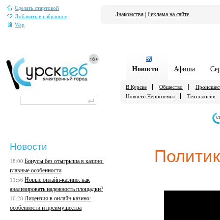
Сделать стартовой
Знакомства
|
Реклама на сайте
Добавить в избранное
Wap
Новости
Афиша
Се
В Курске
Общество
Происшес
Новости Черноземья
Технологии
е
Новости
Полити
Бонусы без отыгрыша в казино:
18:00
главные особенности
Новые онлайн-казино: как
11:56
анализировать надежность площадки?
Лицензия в онлайн казино:
10:28
особенности и преимущества