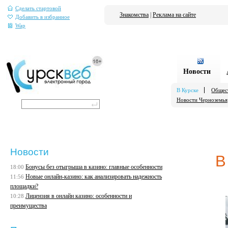
Сделать стартовой
Знакомства
|
Реклама на сайте
Добавить в избранное
Wap
Новости
В Курске
Общес
Новости Черноземья
Новости
В
Бонусы без отыгрыша в казино: главные особенности
18:00
Новые онлайн-казино: как анализировать надежность
11:56
площадки?
Лицензия в онлайн казино: особенности и
10:28
преимущества