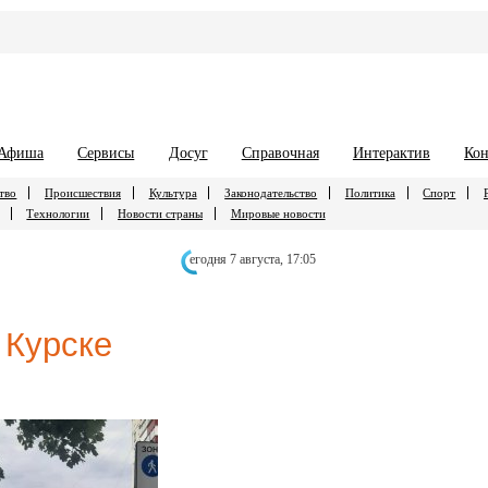
Афиша
Сервисы
Досуг
Справочная
Интерактив
Кон
тво
Происшествия
Культура
Законодательство
Политика
Спорт
Технологии
Новости страны
Мировые новости
егодня 7 августа,
17:05
 Курске