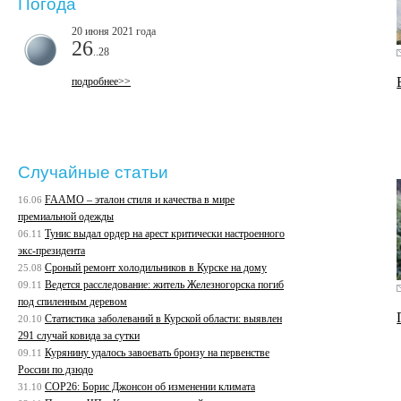
Погода
20 июня 2021 года
26
..28
подробнее>>
Случайные статьи
FAAMO – эталон стиля и качества в мире
16.06
премиальной одежды
Тунис выдал ордер на арест критически настроенного
06.11
экс-президента
Сроный ремонт холодильников в Курске на дому
25.08
Ведется расследование: житель Железногорска погиб
09.11
под спиленным деревом
Статистика заболеваний в Курской области: выявлен
20.10
291 случай ковида за сутки
Курянину удалось завоевать бронзу на первенстве
09.11
России по дзюдо
COP26: Борис Джонсон об изменении климата
31.10