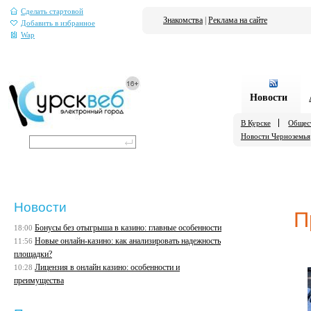
Сделать стартовой
Знакомства
|
Реклама на сайте
Добавить в избранное
Wap
Новости
В Курске
Общес
Новости Черноземья
Новости
П
Бонусы без отыгрыша в казино: главные особенности
18:00
Новые онлайн-казино: как анализировать надежность
11:56
площадки?
Лицензия в онлайн казино: особенности и
10:28
преимущества