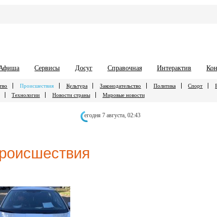
Афиша
Сервисы
Досуг
Справочная
Интерактив
Кон
тво
Происшествия
Культура
Законодательство
Политика
Спорт
Технологии
Новости страны
Мировые новости
егодня 7 августа,
02:43
роисшествия