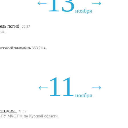
13
ноября
тель погиб
20:37
ек.
 легковой автомобиль ВАЗ 2114.
11
ноября
его дома
21:52
ие ГУ МЧС РФ по Курской области.