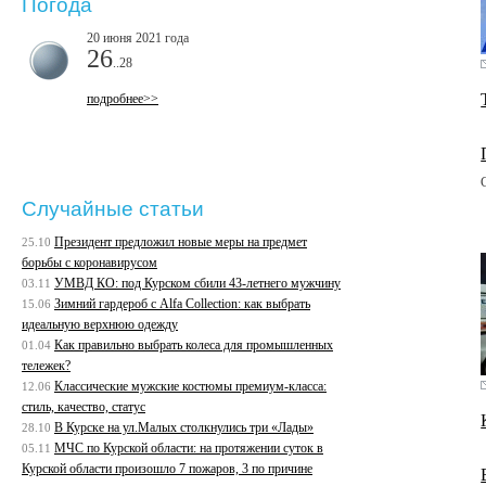
Погода
20 июня 2021 года
26
..28
подробнее>>
Случайные статьи
Президент предложил новые меры на предмет
25.10
борьбы с коронавирусом
УМВД КО: под Курском сбили 43-летнего мужчину
03.11
Зимний гардероб с Alfa Collection: как выбрать
15.06
идеальную верхнюю одежду
Как правильно выбрать колеса для промышленных
01.04
тележек?
Классические мужские костюмы премиум-класса:
12.06
стиль, качество, статус
В Курске на ул.Малых столкнулись три «Лады»
28.10
МЧС по Курской области: на протяжении суток в
05.11
Курской области произошло 7 пожаров, 3 по причине