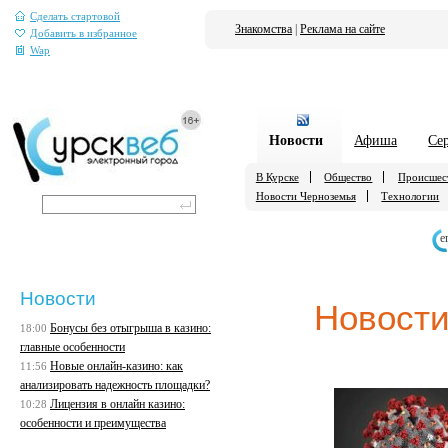
Сделать стартовой
Знакомства
|
Реклама на сайте
Добавить в избранное
Wap
Новости
Афиша
Се
В Курске
Общество
Происшес
Новости Черноземья
Технологии
е
Новости
Новости
Бонусы без отыгрыша в казино:
18:00
главные особенности
Новые онлайн-казино: как
11:56
анализировать надежность площадки?
Лицензия в онлайн казино:
10:28
особенности и преимущества