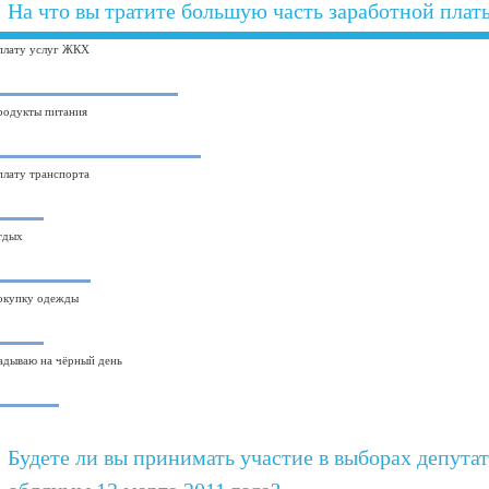
На что вы тратите большую часть заработной плат
плату услуг ЖКХ
родукты питания
плату транспорта
тдых
окупку одежды
адываю на чёрный день
Будете ли вы принимать участие в выборах депута