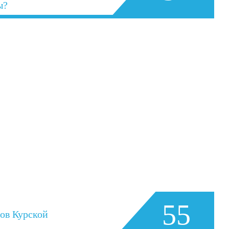
ы?
55
тов Курской