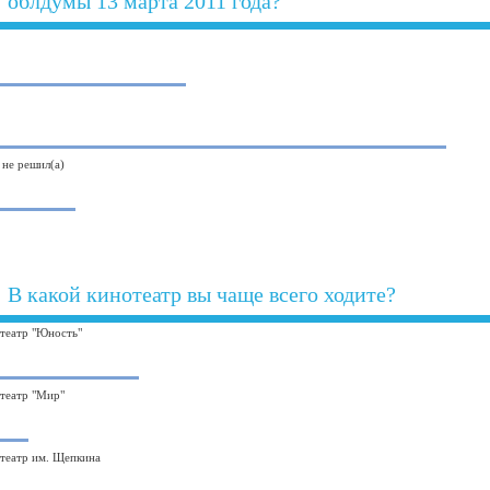
облдумы 13 марта 2011 года?
 не решил(а)
В какой кинотеатр вы чаще всего ходите?
театр "Юность"
театр "Мир"
театр им. Щепкина