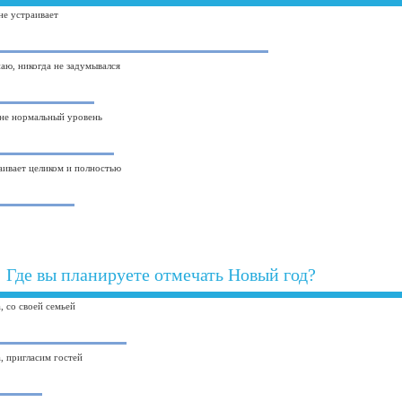
 не устраивает
наю, никогда не задумывался
не нормальный уровень
аивает целиком и полностью
Где вы планируете отмечать Новый год?
, со своей семьей
, пригласим гостей