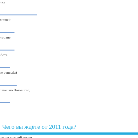
стях
раницей
сторане
аботе
не решил(а)
 отмечаю Новый год
Чего вы ждёте от 2011 года?
шения условий жизни