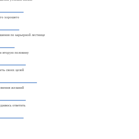
го хорошего
шения по карьерной лестнице
и вторую половину
ичь своих целей
лнения желаний
удняюсь ответить