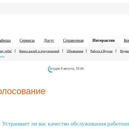
Афиша
Сервисы
Досуг
Справочная
Интерактив
Ко
щу тебя!
Книга жалоб и предложений
Объявления
Работа в Курске
Недви
ние
егодня 8 августа,
10:44
олосование
Устраивает ли вас качество обслуживания работн