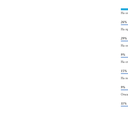
На о
26%
На п
29%
На о
9%
На о
15%
На п
9%
Откл
11%