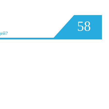
58
цей?