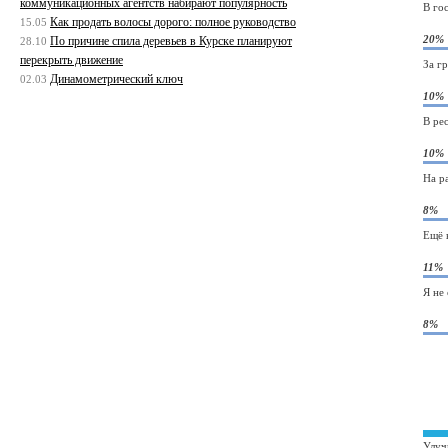
коммуникационных агентств набирают популярность
В го
Как продать волосы дорого: полное руководство
15.05
20%
По причине спила деревьев в Курске планируют
28.10
перекрыть движение
За г
Динамометрический ключ
02.03
10%
В ре
10%
На р
8%
Ещё 
11%
Я не
8%
Улуч