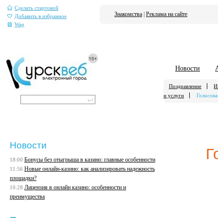
Сделать стартовой
Знакомства
|
Реклама на сайте
Добавить в избранное
Wap
Новости
Поздравление
И
и услуги
Голосова
Новости
Г
Бонусы без отыгрыша в казино: главные особенности
18:00
Новые онлайн-казино: как анализировать надежность
11:56
площадки?
Лицензия в онлайн казино: особенности и
10:28
преимущества