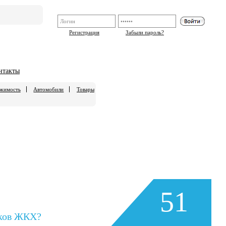
Регистрация
Забыли пароль?
нтакты
жимость
Автомобили
Товары
51
иков ЖКХ?