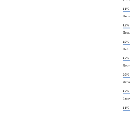
14%
Ниче
12%
Повы
10%
Найт
15%
Дост
20%
Испо
15%
Затр
14%