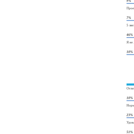
9%
Прое
7%
5 зве
46%
Я не
10%
Отли
10%
Норм
23%
Удов
51%