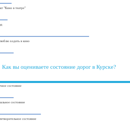
кт "Кино в театре"
зд
 люблю ходить в кино
Как вы оцениваете состояние дорог в Курске?
чное состояние
альное состояние
летворительное состояние