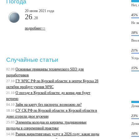
Погода
Нет,
20 июня 2021 года
26
45%
..28
Не з
подробнее>>
18%
Впол
21%
Устр
Случайные статьи
15%
Основные принципы технического SEO для
02.09
разработчиков
ГУ МЧС РФ по Курской области: в центре Курска 28
27.10
октября пройдут учения МЧС
О погоде в Курской области: до конца дня будет
21.10
ветрено
Займ на карту без паспорта: возможно ли?
04.10
Дома
СУ СК РФ по Курской области: в Курской области в
18.10
23%
доме сгорели двое мужчин
Элементы колодца из кирпича: традиционные
25.03
Дома
подходы в современной практике
10%
Рынок маркетинговых услуг в 2026 году: какие виды
14.06