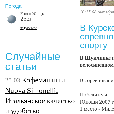
Погода
10:35 08 октября
20 июня 2021 года
26
..28
В Курск
подробнее>>
соревно
спорту
Случайные
В Шуклинке п
статьи
велосипедном
Кофемашины
28.03
В соревновани
Nuova Simonelli:
Победители:
Итальянское качество
Юноши 2007 г.
1 место - Мил
и удобство