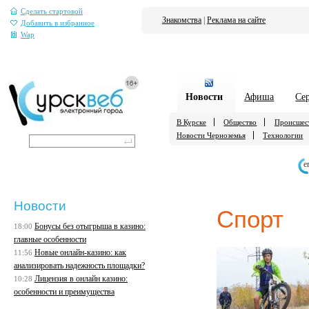
Сделать стартовой
Знакомства
|
Реклама на сайте
Добавить в избранное
Wap
Новости
Афиша
Се
В Курске
Общество
Происшес
Новости Черноземья
Технологии
е
Новости
Спорт
Бонусы без отыгрыша в казино:
18:00
главные особенности
Новые онлайн-казино: как
11:56
анализировать надежность площадки?
Лицензия в онлайн казино:
10:28
особенности и преимущества