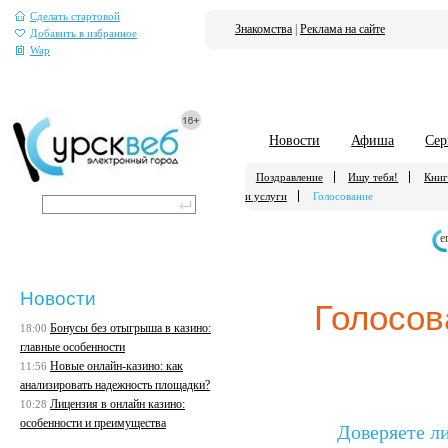
Сделать стартовой
Знакомства
|
Реклама на сайте
Добавить в избранное
Wap
Новости
Афиша
Сер
Поздравление
Ищу тебя!
Книг
и услуги
Голосование
е
Новости
Голосов
Бонусы без отыгрыша в казино:
18:00
главные особенности
Новые онлайн-казино: как
11:56
анализировать надежность площадки?
Лицензия в онлайн казино:
10:28
особенности и преимущества
Доверяете л