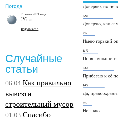
Погода
Доверяю, но не 
20 июня 2021 года
22%
26
..28
Доверяю, как са
подробнее>>
9%
Имею горький о
11%
Случайные
По возможности 
статьи
23%
Прибегаю к её п
Как правильно
06.04
16%
вывезти
Да, правоохрани
строительный мусор
7%
Не знаю
Спасибо
01.03