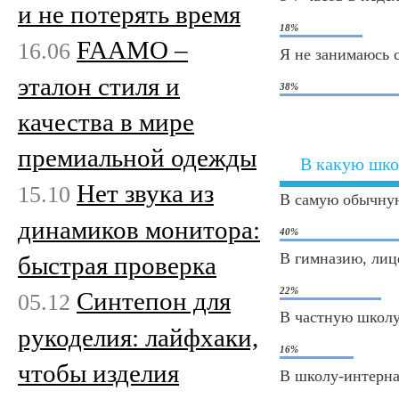
и не потерять время
18%
FAAMO –
16.06
Я не занимаюсь 
эталон стиля и
38%
качества в мире
премиальной одежды
В какую шко
Нет звука из
15.10
В самую обычну
динамиков монитора:
40%
В гимназию, лиц
быстрая проверка
22%
Синтепон для
05.12
В частную школ
рукоделия: лайфхаки,
16%
чтобы изделия
В школу-интерна