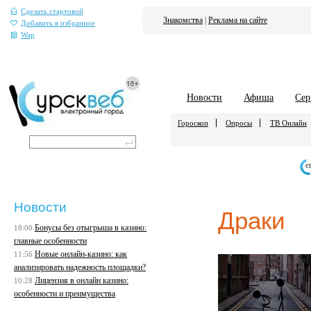
Сделать стартовой
Знакомства
|
Реклама на сайте
Добавить в избранное
Wap
Новости
Афиша
Сер
Гороскоп
Опросы
ТВ Онлайн
е
Новости
Драки
Бонусы без отыгрыша в казино:
18:00
главные особенности
Новые онлайн-казино: как
11:56
анализировать надежность площадки?
Лицензия в онлайн казино:
10:28
особенности и преимущества