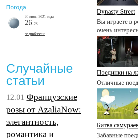
Погода
Dynasty Street
20 июня 2021 года
Вы играете в р
26
..28
очень интересн
подробнее>>
Случайные
Поединки на л
статьи
Отличные поед
Французские
12.01
розы от AzaliaNow:
элегантность,
Битва самурае
романтика и
Забавные поед