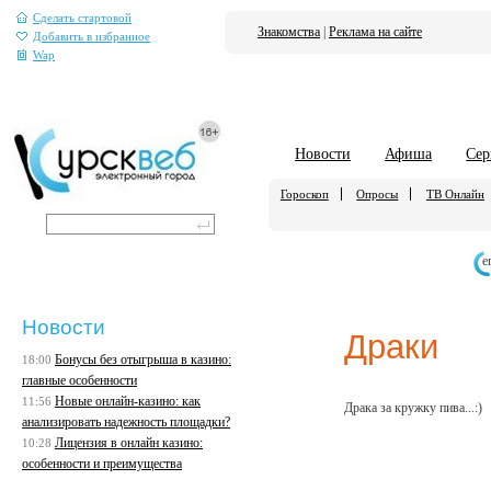
Сделать стартовой
Знакомства
|
Реклама на сайте
Добавить в избранное
Wap
Новости
Афиша
Сер
Гороскоп
Опросы
ТВ Онлайн
е
Новости
Драки
Бонусы без отыгрыша в казино:
18:00
главные особенности
Новые онлайн-казино: как
11:56
Драка за кружку пива...:)
анализировать надежность площадки?
Лицензия в онлайн казино:
10:28
особенности и преимущества