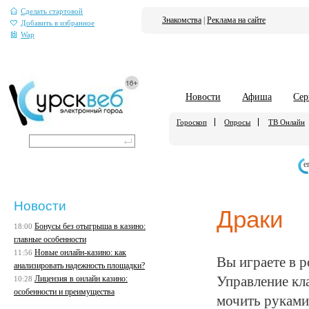
Сделать стартовой
Знакомства
|
Реклама на сайте
Добавить в избранное
Wap
Новости
Афиша
Сер
Гороскоп
Опросы
ТВ Онлайн
е
Новости
Драки
Бонусы без отыгрыша в казино:
18:00
главные особенности
Новые онлайн-казино: как
11:56
Вы играете в 
анализировать надежность площадки?
Лицензия в онлайн казино:
Управление кла
10:28
особенности и преимущества
мочить руками,