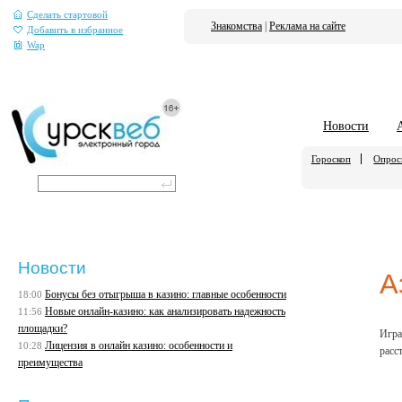
Сделать стартовой
Знакомства
|
Реклама на сайте
Добавить в избранное
Wap
Новости
Гороскоп
Опро
Новости
А
Бонусы без отыгрыша в казино: главные особенности
18:00
Новые онлайн-казино: как анализировать надежность
11:56
площадки?
Игра
Лицензия в онлайн казино: особенности и
10:28
расс
преимущества