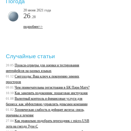
Погода
20 июня 2021 года
26
..28
подробнее>>
Случайные статьи
Прокси-серверы для оценки и тестирования
20.05
интерфейсов на разных языках
Снегоходы: Ваш ключ к покорению зимних
01.12
просторов
Чем примечательны регистрации в БК Пари Матч?
09.01
Как заменить подоконник: пошаговая инструкция
10.10
Валютный контроль и финансовые услуги для
01.08
бизнеса: как эффективно управлять деньгами компании
Хроническая слабость и дефицит железа: связь,
01.02
причины и лечение
Как правильно подобрать переходник с micro-USB
27.04
лота на гнездо Type-C