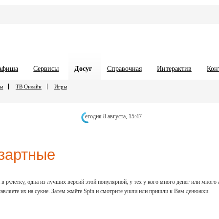
Афиша
Сервисы
Досуг
Справочная
Интерактив
Кон
сы
ТВ Онлайн
Игры
егодня 8 августа,
15:47
зартные
 в рулетку, одна из лучших версий этой популярной, у тех у кого много денег или много 
тавляете их на сукне. Затем жмёте Spin и смотрите ушли или пришли к Вам денюжки.