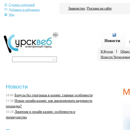
Сделать стартовой
Знакомства
|
Реклама на сайте
Добавить в избранное
Wap
Новости
В Курске
Общес
Новости Черноземья
Новости
М
Бонусы без отыгрыша в казино: главные особенности
18:00
Новые онлайн-казино: как анализировать надежность
11:56
площадки?
Лицензия в онлайн казино: особенности и
10:28
преимущества