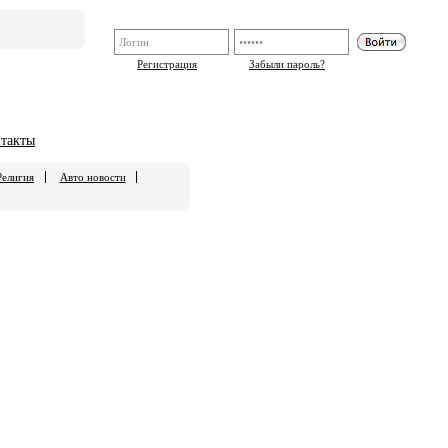
Регистрация
Забыли пароль?
такты
Религия
Авто новости