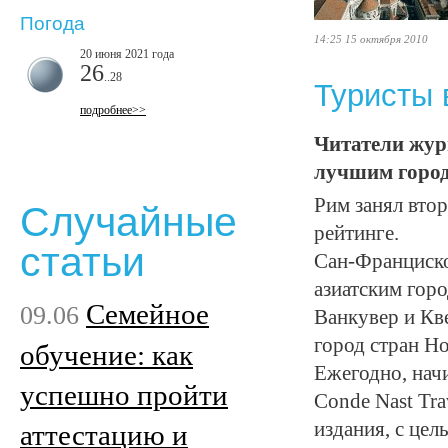
Погода
14:25 15 октября 2010
20 июня 2021 года
26
..28
Туристы 
подробнее>>
Читатели жур
лучшим город
Рим занял втор
Случайные
рейтинге.
статьи
Сан-Франциско
азиатским горо
Семейное
09.06
Ванкувер и Кв
город стран Н
обучение: как
Ежегодно, начи
успешно пройти
Conde Nast Tra
издания, с це
аттестацию и