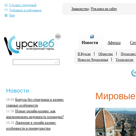
Сделать стартовой
Знакомства
|
Реклама на сайте
Добавить в избранное
Wap
Новости
Афиша
Се
В Курске
Общество
Происшес
Новости Черноземья
Технологии
е
Новости
Мировые
Бонусы без отыгрыша в казино:
18:00
главные особенности
Новые онлайн-казино: как
11:56
анализировать надежность площадки?
Лицензия в онлайн казино:
10:28
особенности и преимущества