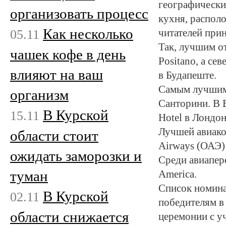
географическим
организовать процесс
кухня, располо
Как несколько
05.11
читателей при
Так, лучшим от
чашек кофе в день
Positano, а се
влияют на ваш
в Будапеште.
Самым лучшим 
организм
Санторини. В 
В Курской
15.11
Hotel в Лондон
Лучшей авиаком
области стоит
Airways (ОАЭ) 
ожидать заморозки и
Среди авиапер
туман
America.
Список номина
В Курской
02.11
победителям в
области снижается
церемонии с у