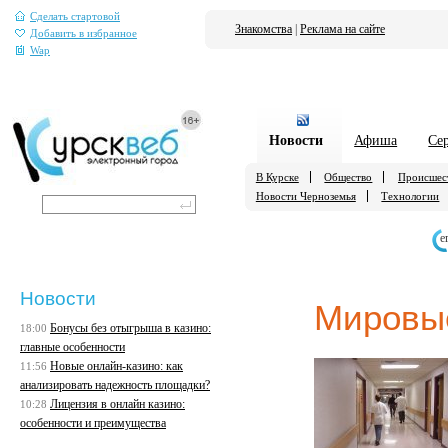
Сделать стартовой
Знакомства
|
Реклама на сайте
Добавить в избранное
Wap
Новости
Афиша
Се
В Курске
Общество
Происшес
Новости Черноземья
Технологии
е
Новости
Мировы
Бонусы без отыгрыша в казино:
18:00
главные особенности
Новые онлайн-казино: как
11:56
анализировать надежность площадки?
Лицензия в онлайн казино:
10:28
особенности и преимущества