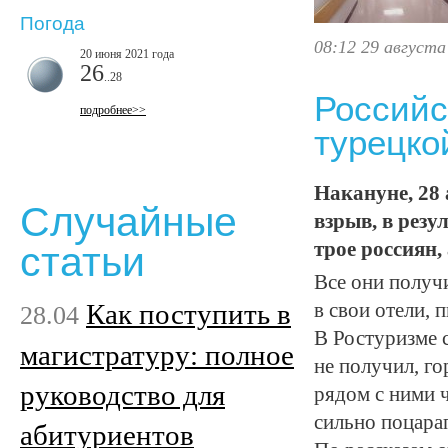
Погода
08:12 29 августа
20 июня 2021 года
26
..28
Российс
подробнее>>
турецко
Накануне, 28 
Случайные
взрыв, в резу
трое россиян,
статьи
Все они получ
Как поступить в
в свои отели, 
28.04
В Ростуризме 
магистратуру: полное
не получил, го
руководство для
рядом с ними 
сильно поцарап
абитуриентов