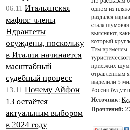
По рассказам о
Итальянская
06.11
одном из пляж
раздался взры
мафия: члены
стала шумовая 
Ндрангеты
выясняют, как
который кругл
осуждены, поскольку
Тем временем,
в Италии начинается
туристического
масштабный
приезжих шумо
отравленным я
судебный процесс
выделили 5 ми
Почему Айфон
13.11
России будут п
Источник:
Ку
13 остаётся
Прочтений:
2
актуальным выбором
в 2024 году
Поделиться…