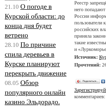
Реестр запрещё
О погоде в
21.10
него попадают
Курской области: до
России информ
пользователи 
конца дня будет
российских вла
ветрено
приняла закон
такие известн
По причине
28.10
и «Луркоморье
спила деревьев в
Источник:
Ку
Курске планируют
Прочтений:
2
перекрыть движение
Обзор
08.05
Поделиться…
Зарегистрируй
популярного онлайн
комментариев:
казино Эльдорадо.