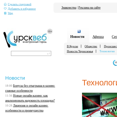
Сделать стартовой
Знакомства
|
Реклама на сайте
Добавить в избранное
Wap
Новости
Афиша
Се
В Курске
Общество
Происшес
Новости Черноземья
Технологии
е
Новости
Технолог
Бонусы без отыгрыша в казино:
18:00
главные особенности
Новые онлайн-казино: как
11:56
анализировать надежность площадки?
Лицензия в онлайн казино:
10:28
особенности и преимущества