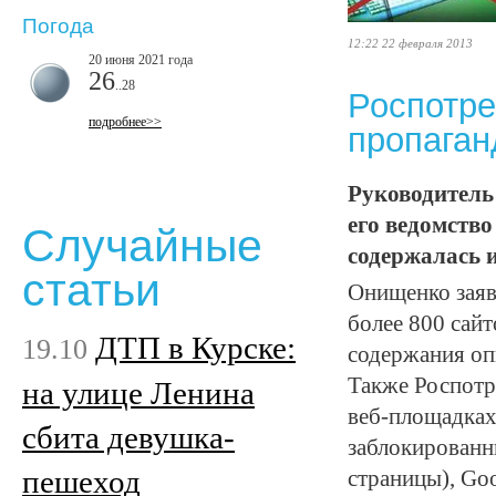
Погода
12:22 22 февраля 2013
20 июня 2021 года
26
..28
Роспотре
подробнее>>
пропаган
Руководитель
его ведомство
Случайные
содержалась 
статьи
Онищенко заяв
более 800 сай
ДТП в Курске:
19.10
содержания оп
Также Роспотр
на улице Ленина
веб-площадках:
сбита девушка-
заблокированны
пешеход
страницы), Goo