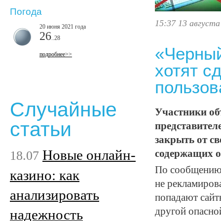
Погода
15:37 13 августа
20 июня 2021 года
26
..28
«Черный
подробнее>>
хотят с
пользов
Случайные
Участники об
статьи
представител
закрыть от с
Новые онлайн-
18.07
содержащих о
По сообщению 
казино: как
не рекламиров
анализировать
попадают сайт
другой опасно
надежность