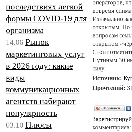
операторов, чт
последствиях легкой
вовремя снимат
формы COVID-19 для
Изначально зая
открытым. По 
организма
вопросам семьи
Рынок
14.06
открытом «чёр
Стоит отметит
маркетинговых услуг
Путиным 30 июл
в 2026 году: какие
силу.
виды
Источник:
Ку
Прочтений:
3
коммуникационных
агентств набирают
Поделиться…
популярность
Зарегистрируй
Плюсы
03.10
комментариев: