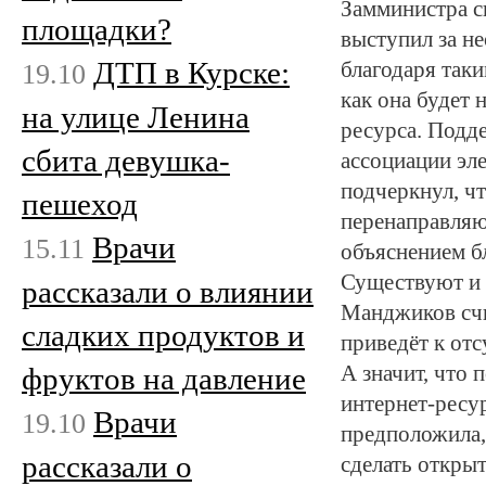
Замминистра с
площадки?
выступил за не
ДТП в Курске:
19.10
благодаря таки
как она будет 
на улице Ленина
ресурса. Подд
сбита девушка-
ассоциации эл
подчеркнул, чт
пешеход
перенаправляю
Врачи
15.11
объяснением б
Существуют и 
рассказали о влиянии
Манджиков счи
сладких продуктов и
приведёт к от
фруктов на давление
А значит, что
интернет-ресу
Врачи
19.10
предположила, 
рассказали о
сделать откры