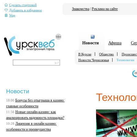
Сделать стартовой
Знакомства
|
Реклама на сайте
Добавить в избранное
Wap
Новости
Афиша
Се
В Курске
Общество
Происшес
Новости Черноземья
Технологии
е
Новости
Техноло
Бонусы без отыгрыша в казино:
18:00
главные особенности
Новые онлайн-казино: как
11:56
анализировать надежность площадки?
Лицензия в онлайн казино:
10:28
особенности и преимущества