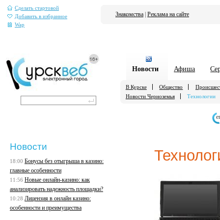
Сделать стартовой
Знакомства
|
Реклама на сайте
Добавить в избранное
Wap
Новости
Афиша
Се
В Курске
Общество
Происшес
Новости Черноземья
Технологии
е
Новости
Технолог
Бонусы без отыгрыша в казино:
18:00
главные особенности
Новые онлайн-казино: как
11:56
анализировать надежность площадки?
Лицензия в онлайн казино:
10:28
особенности и преимущества