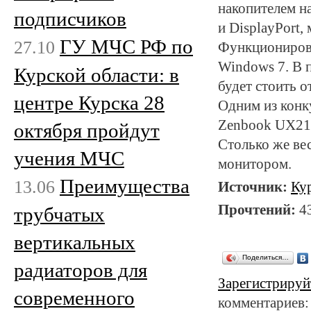
накопителем на
подписчиков
и DisplayPort,
ГУ МЧС РФ по
27.10
Функционирова
Windows 7. В п
Курской области: в
будет стоить о
центре Курска 28
Одним из конк
Zenbook UX21E,
октября пройдут
Столько же ве
учения МЧС
монитором.
Преимущества
13.06
Источник:
Ку
Прочтений:
4
трубчатых
вертикальных
Поделиться…
радиаторов для
Зарегистрируй
современного
комментариев: