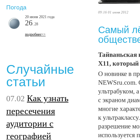
Погода
09:16 01 июня 2012
20 июня 2021 года
26
..28
Самый лё
подробнее>>
обществ
Тайваньская 
X11, который 
Случайные
О новинке в п
статьи
NEWSru.com. С
ультрабуком, а
Как узнать
07.02
с экраном диа
многие характ
пересечения
к ультраклассу
аудитории с
разрешение мон
географией
используется п