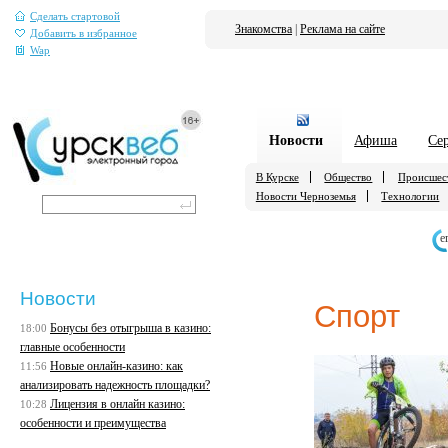
Сделать стартовой
Знакомства
|
Реклама на сайте
Добавить в избранное
Wap
Новости
Афиша
Се
В Курске
Общество
Происшес
Новости Черноземья
Технологии
е
Новости
Спорт
Бонусы без отыгрыша в казино:
18:00
главные особенности
Новые онлайн-казино: как
11:56
анализировать надежность площадки?
Лицензия в онлайн казино:
10:28
особенности и преимущества