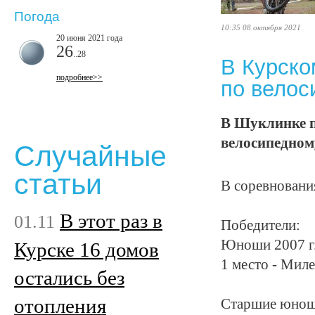
Погода
10:35 08 октября 2021
20 июня 2021 года
26
..28
В Курско
подробнее>>
по велос
В Шуклинке п
велосипедном
Случайные
статьи
В соревновани
В этот раз в
01.11
Победители:
Юноши 2007 г.
Курске 16 домов
1 место - Мил
остались без
отопления
Старшие юноши